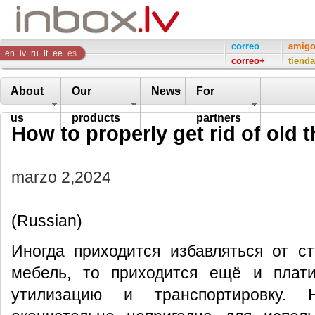
Inbox
correo
amig
en
lv
ru
lt
ee
es
correo+
tienda
Company
About
Our
News
For
us
products
partners
How to properly get rid of old 
marzo 2,2024
(Russian)
Иногда приходится избавляться от с
мебель, то приходится ещё и плат
утилизацию и транспортировку.