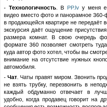
-
Технологичность
. В
PP.lv
у меня е
видео вместо фото и панорамное 360-
в продающейся квартире не передаёт в
экскурсия даёт ощущение присутствия
размера комнат. В свою очередь фо
формате 360 позволяет смотреть туда,
куда автор фото хотел, чтобы вы смотр
внимание на отсутствие нужных кноп
автомобиля.
-
Чат
. Чаты правят миром. Звонить пр
не взять трубку, перезвонить в непо
каждый обдуманно отвечает в луч
удобно, когда продавец говорит на др
сообщения есть возможность воспольз