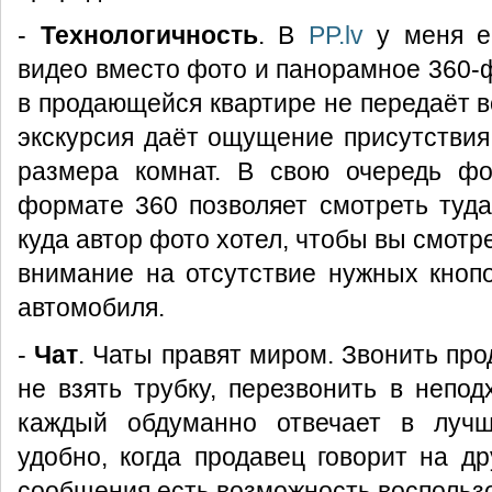
-
Технологичность
. В
PP.lv
у меня е
видео вместо фото и панорамное 360-
в продающейся квартире не передаёт в
экскурсия даёт ощущение присутствия
размера комнат. В свою очередь фо
формате 360 позволяет смотреть туда,
куда автор фото хотел, чтобы вы смотр
внимание на отсутствие нужных кноп
автомобиля.
-
Чат
. Чаты правят миром. Звонить пр
не взять трубку, перезвонить в непо
каждый обдуманно отвечает в луч
удобно, когда продавец говорит на др
сообщения есть возможность воспольз