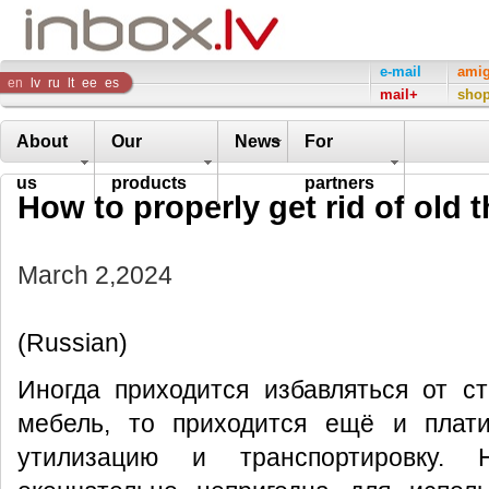
Inbox
e-mail
ami
en
lv
ru
lt
ee
es
mail+
sho
Company
About
Our
News
For
us
products
partners
How to properly get rid of old 
March 2,2024
(Russian)
Иногда приходится избавляться от с
мебель, то приходится ещё и плат
утилизацию и транспортировку.