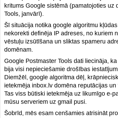
kritums Google sistēmā (pamatojoties uz
Tools, janvārī).
Šī situācija notika google algoritmu kļūda
nekorekti definēja IP adreses, no kuriem 
vēstuļu izsūtīšana un sliktas spameru adr
domēnam.
Google Postmaster Tools dati liecināja, ka
bija visi nepieciešamie drošības iestatījumi
Diemžēl, google algoritma dēļ, krāpniecisk
ietekmēja inbox.lv domēna reputācijas un 
Tas viss būtiski ietekmēja uz likumīgo e-
mūsu serveriem uz gmail pusi.
Šobrīd, mēs esam cenšamies atrisināt p