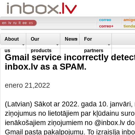
Inbox
correo
amig
en
lv
ru
lt
ee
es
correo+
tienda
Company
About
Our
News
For
us
products
partners
Gmail service incorrectly detec
inbox.lv as a SPAM.
enero 21,2022
(Latvian) Sākot ar 2022. gada 10. janvār
ziņojumus no lietotājiem par kļūdainu sur
ienākošajiem ziņojumiem no @inbox.lv dom
Gmail pasta pakalpojumu. To izraisīja inb