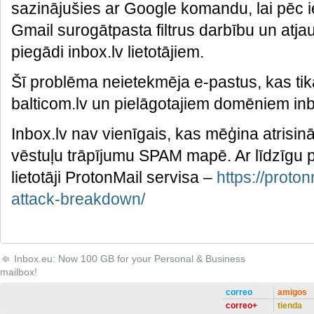
sazinājušies ar Google komandu, lai pēc i
Gmail surogātpasta filtrus darbību un atja
piegādi inbox.lv lietotājiem.
Šī problēma neietekmēja e-pastus, kas tika 
balticom.lv un pielāgotajiem domēniem in
Inbox.lv nav vienīgais, kas mēģina atrisi
vēstuļu trāpījumu SPAM mapē. Ar līdzīgu 
lietotāji ProtonMail servisa –
https://proto
attack-breakdown/
Inbox.eu: Now 100 GB for your Personal & Business
mailbox!
correo
amigos
correo+
tienda