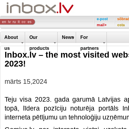
Inbox
e-post
sõbra
en
lv
ru
lt
ee
es
mail+
osta
Company
About
Our
News
For
us
products
partners
Inbox.lv – the most visited webs
2023!
märts 15,2024
Teju visa 2023. gada garumā Latvijas ap
topā, līdera pozīciju noturēja portāls Inb
interneta pētījumu un tehnoloģiju uzņēm