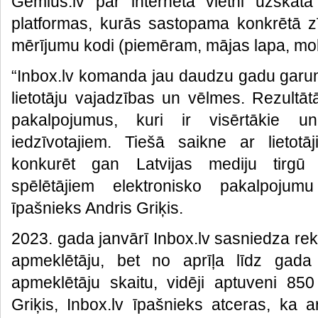
Gemius.lv par interneta vietni uzskata
platformas, kurās sastopama konkrētā z
mērījumu kodi (piemēram, mājas lapa, mobi
“Inbox.lv komanda jau daudzu gadu garu
lietotāju vajadzības un vēlmes. Rezult
pakalpojumus, kuri ir visērtākie un
iedzīvotajiem. Tiešā saikne ar lietot
konkurēt gan Latvijas mediju tirgū 
spēlētājiem elektronisko pakalpojumu
īpašnieks Andris Griķis.
2023. gada janvārī Inbox.lv sasniedza reko
apmeklētāju, bet no aprīļa līdz gada
apmeklētāju skaitu, vidēji aptuveni 85
Griķis, Inbox.lv īpašnieks atceras, ka a