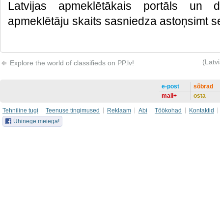
Latvijas apmeklētākais portāls un 
apmeklētāju skaits sasniedza astoņsimt se
(Latv
Explore the world of classifieds on PP.lv!
e-post
sõbrad
mail+
osta
Tehniline tugi
Teenuse tingimused
Reklaam
Abi
Töökohad
Kontaktid
Ühinege meiega!