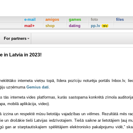
e-mail
amigos
games
foto
files
mail+
shop
dating
pp.lv
For partners
e in Latvia in 2023!
lētāko interneta vietņu topā, līdera pozīciju noturēja portāls Inbox.lv, lie
loģiju uzņēmuma
Gemius dati
.
as tās interneta vides platformas, kurās sastopama konkrētā zīmola auditorij
a, mobilā aplikācija, video).
 izzina un respektē mūsu lietotāju vajadzības un vēlmes. Rezultātā mēs r
ie un drošākie tieši Latvijas iedzīvotajiem. Tiešā saikne ar lietotājiem ļauj 
gū gan ar starptautiskajiem spēlētājiem elektronisko pakalpojumu vidē,” ska