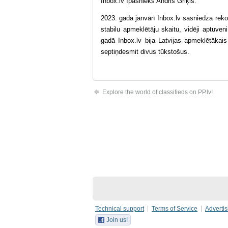
Inbox.lv īpašnieks Andris Griķis.
2023. gada janvārī Inbox.lv sasniedza rekor
stabilu apmeklētāju skaitu, vidēji aptuven
gadā Inbox.lv bija Latvijas apmeklētākai
septiņdesmit divus tūkstošus.
Explore the world of classifieds on PP.lv!
Technical support
Terms of Service
Advertis
Join us!