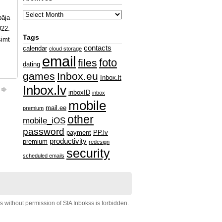
bāja
022.
Tags
simt
contacts
calendar
cloud storage
email
foto
files
dating
games
Inbox.eu
Inbox.lt
Inbox.lv
inboxID
inbox
mobile
mail.ee
premium
other
mobile_iOS
password
payment
PP.lv
productivity
premium
redesign
security
scheduled emails
s without permission of SIA Inbokss is forbidden.