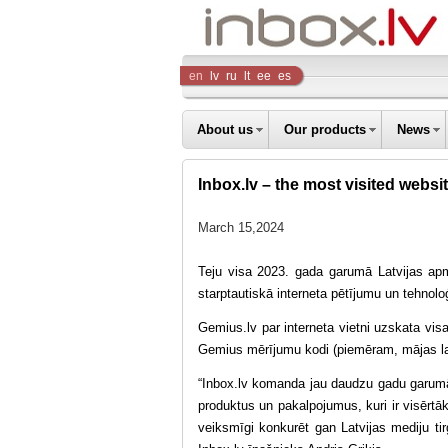
Inbox
en
lv
ru
lt
ee
es
Company
About us
Our products
News
Inbox.lv – the most visited websit
March 15,2024
Teju visa 2023. gada garumā Latvijas apmek
starptautiskā interneta pētījumu un tehno
Gemius.lv par interneta vietni uzskata vis
Gemius mērījumu kodi (piemēram, mājas lap
“Inbox.lv komanda jau daudzu gadu garumā
produktus un pakalpojumus, kuri ir visērtāk
veiksmīgi konkurēt gan Latvijas mediju tir