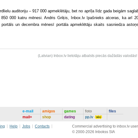
dlielu auditoriju – 917 000 apmeklētāju, bet no aprīļa līdz gada beigām sagla
i 850 000 katru mēnesi. Andris Griķis, Inbox.lv īpašnieks atceras, ka arī 2
s portāls un decembra mēnesī portāla apmeklētāju skaits sasniedza astoņ
(Latvian) Inbox.lv lietotāju atbalsts piecās dažādās valodās!
e-mail
amigos
games
foto
files
mail+
shop
dating
pp.lv
ing
Help
Jobs
Contacts
Commercial advertising to inbox.lv user
© 2000-2026 Inbokss SIA