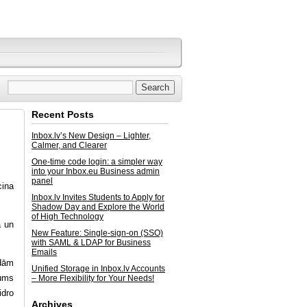
Recent Posts
Inbox.lv’s New Design – Lighter,
Calmer, and Clearer
One-time code login: a simpler way
into your Inbox.eu Business admin
panel
cina
Inbox.lv Invites Students to Apply for
Shadow Day and Explore the World
of High Technology
a un
New Feature: Single-sign-on (SSO)
with SAML & LDAP for Business
Emails
adām
Unified Storage in Inbox.lv Accounts
mums
– More Flexibility for Your Needs!
idro
Archives