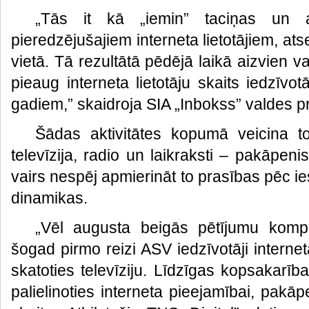
„Tās it kā „iemin” taciņas un 
pieredzējušajiem interneta lietotājiem, at
vietā. Tā rezultātā pēdējā laikā aizvien 
pieaug interneta lietotāju skaits iedzīvo
gadiem,” skaidroja SIA „Inbokss” valdes pr
Šādas aktivitātes kopumā veicina to,
televīzija, radio un laikraksti – pakāpeni
vairs nespēj apmierināt to prasības pēc ie
dinamikas.
„Vēl augusta beigās pētījumu kompā
šogad pirmo reizi ASV iedzīvotāji interne
skatoties televīziju. Līdzīgas kopsakarība
palielinoties interneta pieejamībai, pakāpe