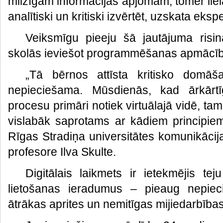
milzīgam informācijas apjomam, tomēr liela
analītiski un kritiski izvērtēt, uzskata ekspe
Veiksmīgu pieeju šā jautājuma risinā
skolās ieviešot programmēšanas apmācīb
„Tā bērnos attīsta kritisko domāš
nepieciešama. Mūsdienās, kad ārkārtī
procesu primāri notiek virtuālajā vidē, ta
vislabāk saprotams ar kādiem principiem 
Rīgas Stradiņa universitātes komunikācij
profesore Ilva Skulte.
Digitālais laikmets ir ietekmējis te
lietošanas ieradumus – pieaug nepiec
ātrākas aprites un nemitīgas mijiedarbības