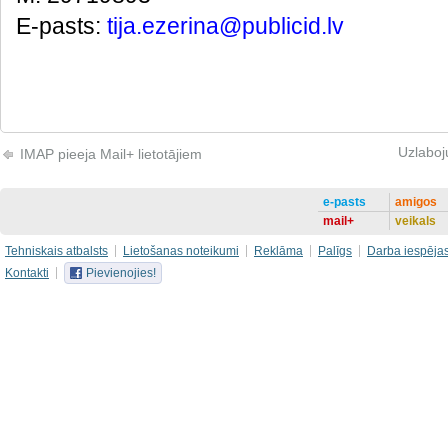
E-pasts:
tija.ezerina@publicid.lv
Uzlaboj
IMAP pieeja Mail+ lietotājiem
e-pasts
amigos
mail+
veikals
Tehniskais atbalsts
Lietošanas noteikumi
Reklāma
Palīgs
Darba iespēja
Kontakti
Pievienojies!