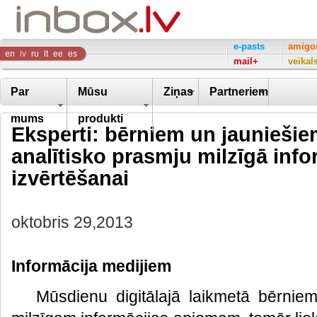
Inbox
e-pasts
amigo
en
lv
ru
lt
ee
es
mail+
veikal
Company
Par
Mūsu
Ziņas
Partneriem
mums
produkti
Eksperti: bērniem un jauniešie
analītisko prasmju milzīgā inf
izvērtēšanai
oktobris 29,2013
Informācija medijiem
Mūsdienu digitālajā laikmetā bērniem