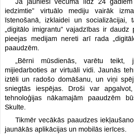
Ja jaunieši vecumā līdz 24 gadiem 
iedzimtie” virtuālo mediju vairāk izma
īstenošanā, izklaidei un socializācijai
„digitālo imigrantu” vajadzības ir daudz 
pieejas medijam nereti arī rada „digitā
paaudzēm.
„Bērni mūsdienās, varētu teikt,
mijiedarboties ar virtuāli vidi. Jaunās teh
iztēli un radošo domāšanu, un viņi spēj
sniegtās iespējas. Droši var apgalvot,
tehnoloģijas nākamajām paaudzēm bū
Skulte.
Tikmēr vecākās paaudzes iekļaušanos 
jaunākās aplikācijas un mobilās ierīces.