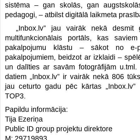
sistēma – gan skolās, gan augstskolās,
pedagogi, – atbilst digitālā laikmeta prasīb
„Inbox.lv” jau vairāk nekā desmit g
multifunkcionālais portāls, kas saviem
pakalpojumu klāstu – sākot no e-p
pakalpojumiem, beidzot ar izklaidi – spē
un dalīties ar savām fotogrāfijām u.tml.
datiem „Inbox.lv” ir vairāk nekā 806 tūkst
jau ceturto gadu pēc kārtas „Inbox.lv” 
TOP3.
Papildu informācija:
Tija Ezeriņa
Public ID group projektu direktore
M: 29719893