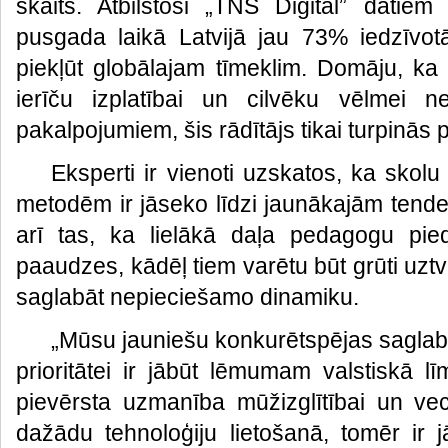
skaits. Atbilstoši „TNS Digital” dati
pusgada laikā Latvijā jau 73% iedzīvotā
piekļūt globālajam tīmeklim. Domāju, ka 
ierīču izplatībai un cilvēku vēlmei n
pakalpojumiem, šis rādītājs tikai turpinās 
Eksperti ir vienoti uzskatos, ka sk
metodēm ir jāseko līdzi jaunākajām tende
arī tas, ka lielākā daļa pedagogu piede
paaudzes, kādēļ tiem varētu būt grūti uztv
saglabāt nepieciešamo dinamiku.
„Mūsu jauniešu konkurētspējas saglabā
prioritātei ir jābūt lēmumam valstiskā lī
pievērsta uzmanība mūžizglītībai un v
dažādu tehnoloģiju lietošanā, tomēr ir 