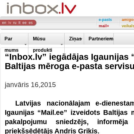
Inbox
e-pasts
amigo
en
lv
ru
lt
ee
es
mail+
veikal
Company
Par
Mūsu
Ziņas
Partneriem
mums
produkti
“Inbox.lv” iegādājas Igaunijas 
Baltijas mēroga e-pasta servis
janvāris 16,2015
Latvijas nacionālajam e-dienestam
Igaunijas “Mail.ee” izveidots Baltijas
pakalpojumu sniedzējs, informēj
priekšsēdētājs Andris Griķis.