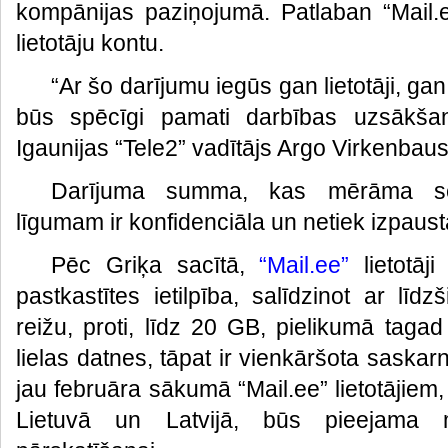
kompānijas paziņojumā. Patlaban “Mail.
lietotāju kontu.
“Ar šo darījumu iegūs gan lietotāji, gan
būs spēcīgi pamati darbības uzsākšana
Igaunijas “Tele2” vadītājs Argo Virkenbaus
Darījuma summa, kas mērāma seši
līgumam ir konfidenciāla un netiek izpaust
Pēc Griķa sacītā,
“Mail.ee”
lietotāji
pastkastītes ietilpība, salīdzinot ar līdz
reižu, proti, līdz 20 GB, pielikumā taga
lielas datnes, tāpat ir vienkāršota saskarn
jau februāra sākumā “Mail.ee” lietotājiem, 
Lietuvā un Latvijā, būs pieejama m