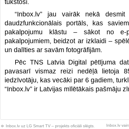
tūkstoši.
“Inbox.lv” jau vairāk nekā desmit 
daudzfunkcionālais portāls, kas saviem
pakalpojumu klāstu – sākot no e-p
pakalpojumiem, beidzot ar izklaidi – spē
un dalīties ar savām fotogrāfijām.
Pēc TNS Latvia Digital pētījuma dat
pavasarī vismaz reizi nedēļā lietoja 
iedzīvotāju, kas vecāki par 6 gadiem, turk
“Inbox.lv” ir Latvijas mīlētākais pašmāju z
Inbox.lv vai
Inbox.lv uz LG Smart TV – projekts oficiāli slēgts.