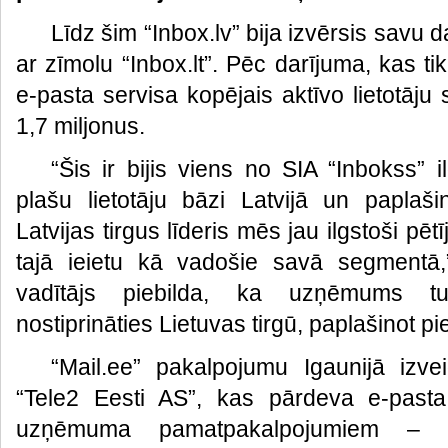
Līdz šim “Inbox.lv” bija izvērsis savu d
ar zīmolu “Inbox.lt”. Pēc darījuma, kas t
e-pasta servisa kopējais aktīvo lietotāju 
1,7 miljonus.
“Šis ir bijis viens no SIA “Inbokss” i
plašu lietotāju bāzi Latvijā un paplaši
Latvijas tirgus līderis mēs jau ilgstoši pētī
tajā ieietu kā vadošie savā segmentā,
vadītājs piebilda, ka uzņēmums t
nostiprināties Lietuvas tirgū, paplašinot 
“Mail.ee” pakalpojumu Igaunijā izve
“Tele2 Eesti AS”, kas pārdeva e-pasta
uzņēmuma pamatpakalpojumiem – tel