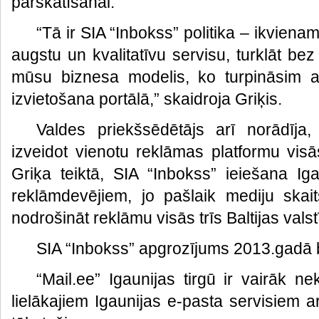
pārskatīšanai.
“Tā ir SIA “Inbokss” politika – ikvienam
augstu un kvalitatīvu servisu, turklāt be
mūsu biznesa modelis, ko turpināsim arī
izvietošana portālā,” skaidroja Griķis.
Valdes priekšsēdētājs arī norādīja
izveidot vienotu reklāmas platformu visās 
Griķa teiktā, SIA “Inbokss” ieiešana Iga
reklāmdevējiem, jo pašlaik mediju skai
nodrošināt reklāmu visās trīs Baltijas valstī
SIA “Inbokss” apgrozījums 2013.gadā bi
“Mail.ee” Igaunijas tirgū ir vairāk 
lielākajiem Igaunijas e-pasta servisiem ar