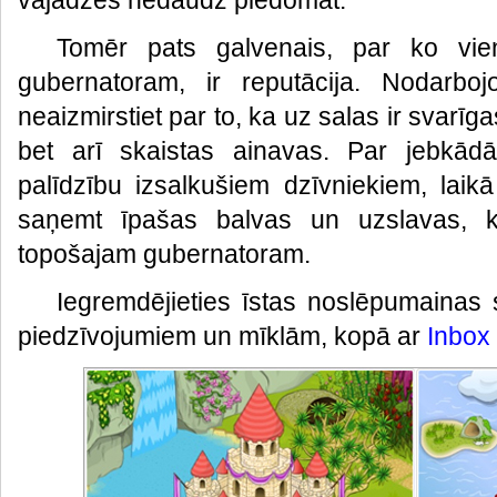
vajadzēs nedaudz piedomāt.
Tomēr pats galvenais, par ko vie
gubernatoram, ir reputācija. Nodarboj
neaizmirstiet par to, ka uz salas ir svarīg
bet arī skaistas ainavas. Par jebkād
palīdzību izsalkušiem dzīvniekiem, laik
saņemt īpašas balvas un uzslavas, 
topošajam gubernatoram.
Iegremdējieties īstas noslēpumainas 
piedzīvojumiem un mīklām, kopā ar
Inbox