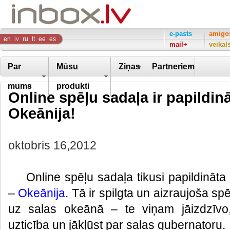
Inbox
e-pasts
amigo
en
lv
ru
lt
ee
es
mail+
veikal
Company
Par
Mūsu
Ziņas
Partneriem
mums
produkti
Online spēļu sadaļa ir papildinā
Okeānija!
oktobris 16,2012
Online spēļu sadaļa tikusi papildināta
–
Okeānija
. Tā ir spilgta un aizraujoša sp
uz salas okeānā – te viņam jāizdzīvo,
uzticība un jākļūst par salas gubernatoru.