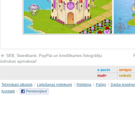
SEB, Swedbank, PayPal un kredītkartes fotogrāfiju
izdrukas apmaksai!
e-pasts
amigos
mail+
veikals
Tehniskais atbalsts
Lietošanas noteikumi
Reklāma
Palīgs
Darba iespēja
Kontakti
Pievienojies!