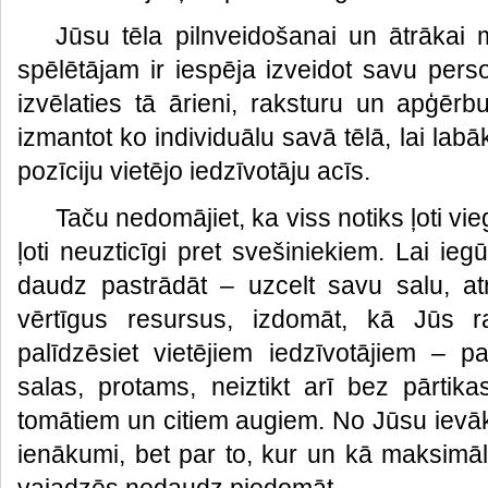
Jūsu tēla pilnveidošanai un ātrākai
spēlētājam ir iespēja izveidot savu pers
izvēlaties tā ārieni, raksturu un apģērb
izmantot ko individuālu savā tēlā, lai labā
pozīciju vietējo iedzīvotāju acīs.
Taču nedomājiet, ka viss notiks ļoti viegl
ļoti neuzticīgi pret svešiniekiem. Lai ie
daudz pastrādāt – uzcelt savu salu, a
vērtīgus resursus, izdomāt, kā Jūs r
palīdzēsiet vietējiem iedzīvotājiem – p
salas, protams, neiztikt arī bez pārtik
tomātiem un citiem augiem. No Jūsu ievāk
ienākumi, bet par to, kur un kā maksimāl