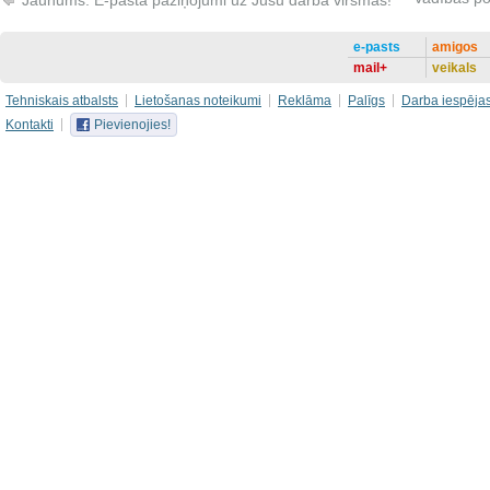
Jaunums: E-pasta paziņojumi uz Jūsu darba virsmas!
e-pasts
amigos
mail+
veikals
Tehniskais atbalsts
Lietošanas noteikumi
Reklāma
Palīgs
Darba iespēja
Kontakti
Pievienojies!