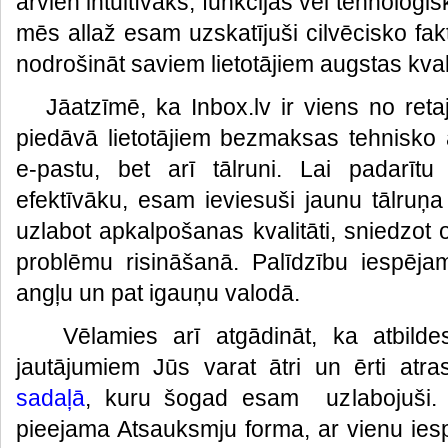
arvien intuitīvāks, funkcijas vēl tehnoloģ
mēs allaž esam uzskatījuši cilvēcisko fa
nodrošināt saviem lietotājiem augstas kvali
Jāatzīmē, ka Inbox.lv ir viens no retaj
piedāvā lietotājiem bezmaksas tehnisko a
e-pastu, bet arī tālruni. Lai padarītu
efektīvāku, esam ieviesuši jaunu tālruņ
uzlabot apkalpošanas kvalitāti, sniedzot 
problēmu risināšanā. Palīdzību iespējam
angļu un pat igauņu valodā.
Vēlamies arī atgādināt, ka atbildes
jautājumiem Jūs varat ātri un ērti atr
sadaļā
, kuru šogad esam uzlabojuši. J
pieejama Atsauksmju forma, ar vienu iesp