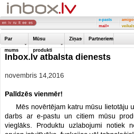
Inbox
e-pasts
amigo
en
lv
ru
lt
ee
es
mail+
veikal
Company
Par
Mūsu
Ziņas
Partneriem
mums
produkti
Inbox.lv atbalsta dienests
novembris 14,2016
Palīdzēs vienmēr!
Mēs novērtējam katru mūsu lietotāju un
darbs ar e-pastu un citiem mūsu prod
vieglāks. Produktu uzlabojumi notiek ne