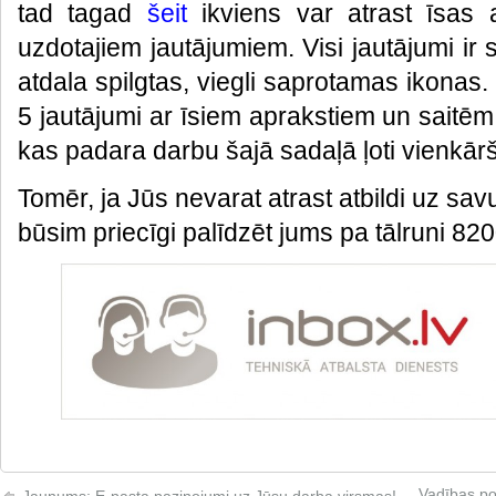
tad tagad
šeit
ikviens var atrast īsas a
uzdotajiem jautājumiem. Visi jautājumi ir 
atdala spilgtas, viegli saprotamas ikonas.
5 jautājumi ar īsiem aprakstiem un saitēm 
kas padara darbu šajā sadaļā ļoti vienkār
Tomēr, ja Jūs nevarat atrast atbildi uz sa
būsim priecīgi palīdzēt jums pa tālruni 82
Vadības po