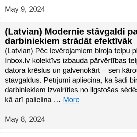
May 9, 2024
(Latvian) Modernie stāvgaldi pa
darbiniekiem strādāt efektīvāk
(Latvian) Pēc ievērojamiem biroja telpu 
Inbox.lv kolektīvs izbauda pārvērtības te
datora krēslus un galvenokārt – sen kāro
stāvgaldus. Pētījumi apliecina, ka šādi bir
darbiniekiem izvairīties no ilgstošas sēd
kā arī palielina …
More
May 8, 2024