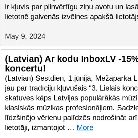
ir kļuvis par pilnvērtīgu ziņu avotu un las
lietotnē galvenās izvēlnes apakšā lietot
May 9, 2024
(Latvian) Ar kodu InboxLV -15% 
koncertu!
(Latvian) Sestdien, 1.jūnijā, Mežaparka L
jau par tradīciju kļuvušais “3. Lielais kon
skatuves kāps Latvijas populārākās mūz
klasiskās mūzikas profesionāļiem. Sadz
līdzšinējo vērienu palīdzēs nodrošināt arī
lietotāji, izmantojot …
More