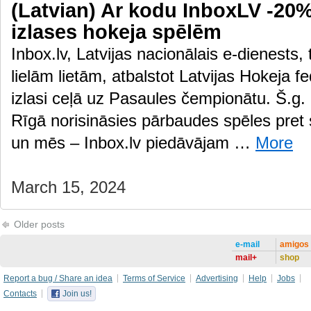
(Latvian) Ar kodu InboxLV -20% 
izlases hokeja spēlēm
Inbox.lv, Latvijas nacionālais e-dienests,
lielām lietām, atbalstot Latvijas Hokeja f
izlasi ceļā uz Pasaules čempionātu. Š.g. 
Rīgā norisināsies pārbaudes spēles pre
un mēs – Inbox.lv piedāvājam …
More
March 15, 2024
Older posts
e-mail
amigos
mail+
shop
Report a bug / Share an idea
Terms of Service
Advertising
Help
Jobs
Contacts
Join us!