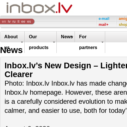
Inbox
e-mail
ami
en
lv
ru
lt
ee
es
mail+
sho
Company
About
Our
News
For
News
us
products
partners
Inbox.lv’s New Design – Lighte
Clearer
Photo: Inbox.lv Inbox.lv has made change
Inbox.lv homepage. However, these aren’t
is a carefully considered evolution to m
calmer, and easier to use, both for toda