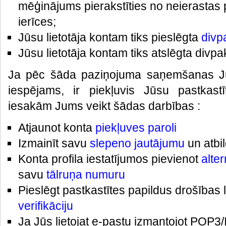
mēģinājums pierakstīties no neierastas
ierīces;
Jūsu lietotāja kontam tiks pieslēgta
divpa
Jūsu lietotāja kontam tiks atslēgta divpak
Ja pēc šāda paziņojuma saņemšanas Ju
iespējams, ir piekļuvis Jūsu pastkast
iesakām Jums veikt šādas darbības :
Atjaunot konta
piekļuves paroli
Izmainīt savu
slepeno jautājumu
un atbil
Konta profila iestatījumos pievienot
alte
savu
tālruņa numuru
Pieslēgt pastkastītes papildus drošības l
verifikāciju
Ja Jūs lietojat e-pastu izmantojot POP3