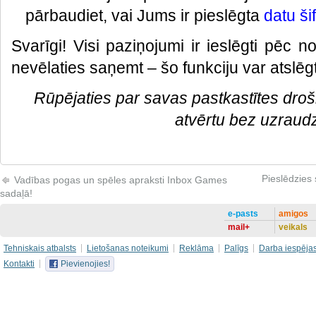
pārbaudiet, vai Jums ir pieslēgta
datu ši
Svarīgi! Visi paziņojumi ir ieslēgti pēc n
nevēlaties saņemt – šo funkciju var atslēgt.
Rūpējaties par savas pastkastītes drošī
atvērtu bez uzraud
Pieslēdzies 
Vadības pogas un spēles apraksti Inbox Games
sadaļā!
e-pasts
amigos
mail+
veikals
Tehniskais atbalsts
Lietošanas noteikumi
Reklāma
Palīgs
Darba iespēja
Kontakti
Pievienojies!