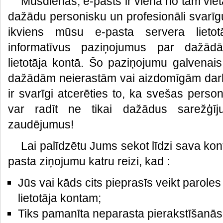
Mūsdienās, e-pasts ir viena no tām viet
dažādu personisku un profesionāli svarīgu
ikviens mūsu e-pasta servera lieto
informatīvus paziņojumus par dažā
lietotāja kontā. Šo paziņojumu galvenais
dažādām neierastām vai aizdomīgām darb
ir svarīgi atcerēties to, ka svešas pers
var radīt ne tikai dažādus sarežģīju
zaudējumus!
Lai palīdzētu Jums sekot līdzi sava kont
pasta ziņojumu katru reizi, kad :
Jūs vai kāds cits pieprasīs veikt parole
lietotāja kontam;
Tiks pamanīta neparasta pierakstīšanās 