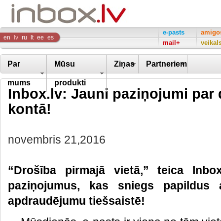
Inbox
e-pasts
amigo
en
lv
ru
lt
ee
es
mail+
veikal
Company
Par
Mūsu
Ziņas
Partneriem
mums
produkti
Inbox.lv: Jauni paziņojumi par 
kontā!
novembris 21,2016
“Drošība pirmajā vietā,” teica Inb
paziņojumus, kas sniegs papildus a
apdraudējumu tiešsaistē!