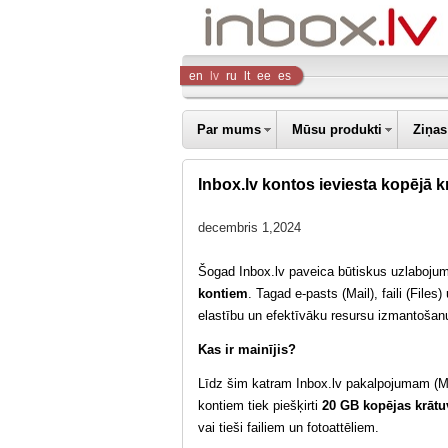
Inbox
en
lv
ru
lt
ee
es
Company
Par mums
Mūsu produkti
Ziņas
Inbox.lv kontos ieviesta kopējā k
decembris 1,2024
Šogad Inbox.lv paveica būtiskus uzlaboju
kontiem
. Tagad e-pasts (Mail), faili (Files
elastību un efektīvāku resursu izmantošan
Kas ir mainījis?
Līdz šim katram Inbox.lv pakalpojumam (Mai
kontiem tiek piešķirti
20 GB kopējas krātu
vai tieši failiem un fotoattēliem.