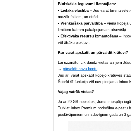
Būtiskākie ieguvumi lietotājiem:
•
Lielāka elastība
– Jūs varat brīvi izvēlē
mazāk failiem, un otrādi.
•
Vienkāršāka pārvaldība
– viena kopēja 
limitiem katram pakalpojumam atsevišķi.
•
Efektīvāka resursu izmantošana
– Inbox
vēl ātrāku piekļuvi.
Kur varat apskatīt un pārvaldīt krātuvi?
Lai uzzinātu, cik daudz vietas aizņem Jūsu f
→
pārvaldīt savu kontu
.
Jūs arī varat apskatīt kopējo krātuves stat
Šobrīd šī funkcija vēl nav pieejama Inbox.lv
Vajag vairāk vietas?
Ja ar 20 GB nepietiek, Jums ir iespēja ieg
Turklāt Inbox Premium nodrošina e-pastu b
piedāvājumiem un izdevīgiem gada un 3 g