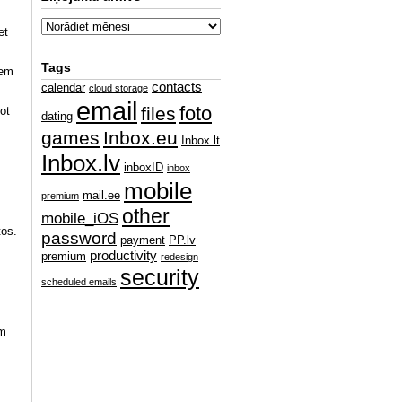
et
Tags
iem
contacts
calendar
cloud storage
email
foto
files
ot
dating
games
Inbox.eu
Inbox.lt
Inbox.lv
inboxID
inbox
mobile
mail.ee
premium
other
mobile_iOS
tos.
password
payment
PP.lv
productivity
premium
redesign
security
scheduled emails
um