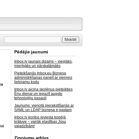
Pēdējie jaunumi
Inbox.lv jaunais dizains – vieglāks,
mierīgāks un pārskatāmāks
Pieteikšanās Inbox.eu Biznesa
administrēšanas panelī ar vienreiz
lietojamu kodu
ju
Inbox.lv aicina skolēnus pieteikties
Ēnu dienai un iepazīt augsto
tehnoloģiju pasauli
Jaunums: vienotā pierakstīšanās ar
SAML un LDAP biznesa e-pastam
Inbox.lv kontos ieviesta kopējā
krātuve – vairāk elastības Jūsu
nai
vajadzībām!
Ziņojumu arhīvs