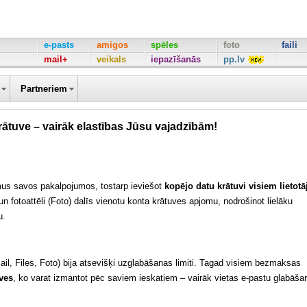
e-pasts
amigos
spēles
foto
faili
mail+
veikals
iepazīšanās
pp.lv
Partneriem
rātuve – vairāk elastības Jūsu vajadzībām!
mus savos pakalpojumos, tostarp ieviešot
kopējo datu krātuvi visiem lietotā
) un fotoattēli (Foto) dalīs vienotu konta krātuves apjomu, nodrošinot lielāku
u.
l, Files, Foto) bija atsevišķi uzglabāšanas limiti. Tagad visiem bezmaksas
ves
, ko varat izmantot pēc saviem ieskatiem – vairāk vietas e-pastu glabāša