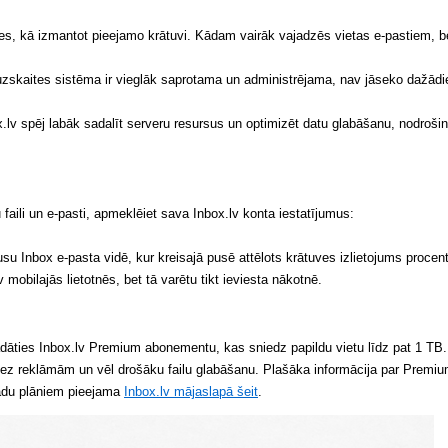
ties, kā izmantot pieejamo krātuvi. Kādam vairāk vajadzēs vietas e-pastiem, b
uzskaites sistēma ir vieglāk saprotama un administrējama, nav jāseko dažād
.lv spēj labāk sadalīt serveru resursus un optimizēt datu glabāšanu, nodrošin
aili un e-pasti, apmeklēiet sava Inbox.lv konta iestatījumus:‭‬
usu Inbox e-pasta vidē, kur kreisajā pusē attēlots krātuves izlietojums procen
 mobilajās lietotnēs, bet tā varētu tikt ieviesta nākotnē.
ādāties Inbox.lv Premium abonementu, kas sniedz papildu vietu līdz pat 1 TB.
ez reklāmām un vēl drošāku failu glabāšanu. Plašāka informācija par Premi
adu plāniem pieejama
Inbox.lv mājaslapā šeit
.