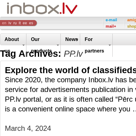
Inbox
e-mail
ami
en
lv
ru
lt
ee
es
mail+
sho
Company
About
Our
News
For
Tag Archives:
us
products
partners
PP.lv
Explore the world of classifieds
Since 2020, the company Inbox.lv has bee
service for advertisements publication in 
PP.lv portal, or as it is often called “Pēr
is a convenient online space where you
March 4, 2024