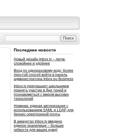
Последние новости
Новый дизайн Inbox.lv – легче,
спокойнее и удобнее
Вход по одноразовому коду: более
простой способ войти в панель
администратора Inbox.eu Business
Inbox.lv приглашает школьников
принять участие в Дне теней и
познакомиться с миром высоких
технологий
Новинка: единая авторизация с
использованием SAML и LDAP для
бизнес-электронной почты
В аккаунтах Inbox.lv введено
единое хранилище – больше
гибкости для ваших нужд!