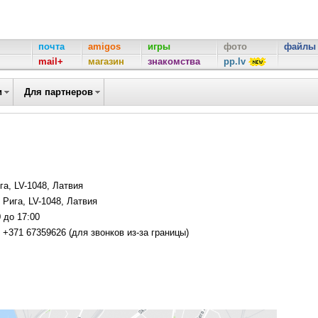
почта
amigos
игры
фото
файлы
mail+
магазин
знакомства
pp.lv
и
Для партнеров
га, LV-1048, Латвия
 Рига, LV-1048, Латвия
 до 17:00
, +371 67359626 (для звонков из-за границы)