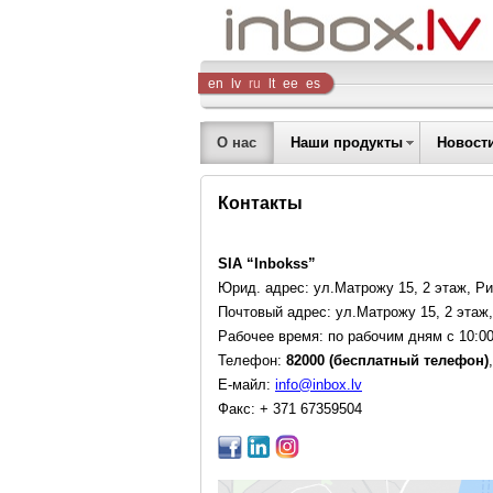
Inbox
en
lv
ru
lt
ee
es
Company
О нас
Наши продукты
Новост
Контакты
SIA “Inbokss”
Юрид. адрес: ул.Матрожу 15, 2 этаж, Ри
Почтовый адрес: ул.Матрожу 15, 2 этаж,
Рабочее время: по рабочим дням с 10:00
Телефон:
82000 (бесплатный телефон)
E-майл:
info@inbox.lv
Факс: + 371 67359504