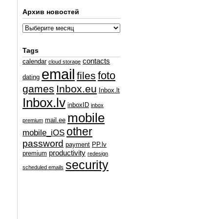
Архив новостей
Tags
contacts
calendar
cloud storage
email
foto
files
dating
games
Inbox.eu
Inbox.lt
Inbox.lv
inboxID
inbox
mobile
mail.ee
premium
other
mobile_iOS
password
payment
PP.lv
productivity
premium
redesign
security
scheduled emails