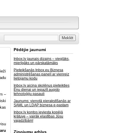
Pēdējie jaunumi
Inbox.lv jaunais dizains – vieglāks,
mierīgāks un pārskatāmāks
Pieteikšanās Inbox.eu Biznesa
ieži
administrēšanas panelī ar vienreiz
gadu
lietojamu kodu
Inbox.lv aicina skolēnus pieteikties
Ēnu dienai un iepazīt augsto
tehnoloģiju pasauli
ām –
iski
Jaunums: vienotā pierakstīšanās ar
SAML un LDAP biznesa e-pastam
ikas
Inbox.lv kontos ieviesta kopējā
krātuve – vairāk elastības Jūsu
vajadzībām!
isu
aru
Ziņojumu arhīvs