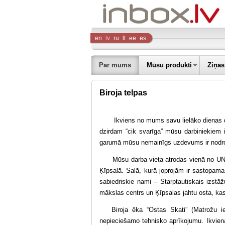
Inbox
en
lv
ru
lt
ee
es
Company
Par mums
Mūsu produkti
Ziņas
Biroja telpas
Ikviens no mums savu lielāko dienas daļu 
dzirdam “cik svarīga” mūsu darbiniekiem 
garumā mūsu nemainīgs uzdevums ir nodroši
Mūsu darba vieta atrodas vienā no UNES
Ķīpsalā. Salā, kurā joprojām ir sastopamas
sabiedriskie nami – Starptautiskais izstā
mākslas centrs un Ķīpsalas jahtu osta, kas
Biroja ēka “Ostas Skati” (Matrožu ie
nepieciešamo tehnisko aprīkojumu. Ikvi