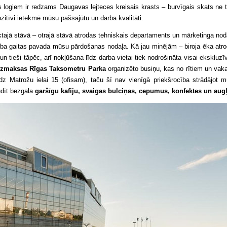
logiem ir redzams Daugavas lejteces kreisais krasts – burvīgais skats ne t
ozitīvi ietekmē mūsu pašsajūtu un darba kvalitāti.
tajā stāvā – otrajā stāvā atrodas tehniskais departaments un mārketinga nod
rba gaitas pavada mūsu pārdošanas nodaļa. Kā jau minējām – biroja ēka atr
 tieši tāpēc, arī nokļūšana līdz darba vietai tiek nodrošināta visai ekskluzī
zmaksas Rīgas Taksometru Parka
organizēto busiņu, kas no rītiem un vak
z Matrožu ielai 15 (ofisam), taču šī nav vienīgā priekšrocība strādājot 
dīt bezgala
garšīgu kafiju, svaigas bulciņas, cepumus, konfektes un aug