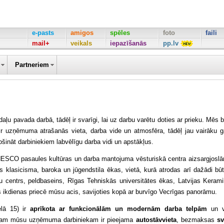
e-pasts
amigos
spēles
foto
faili
mail+
veikals
iepazīšanās
pp.lv
Partneriem
pavada darbā, tādēļ ir svarīgi, lai uz darbu varētu doties ar prieku. Mēs b
ir uzņēmuma atrašanās vieta, darba vide un atmosfēra, tādēļ jau vairāku 
nāt darbiniekiem labvēlīgu darba vidi un apstākļus.
CO pasaules kultūras un darba mantojuma vēsturiskā centra aizsargjosl
 klasicisma, baroka un jūgendstila ēkas, vietā, kurā atrodas arī dažādi būt
žu centrs, peldbaseins, Rīgas Tehniskās universitātes ēkas, Latvijas Keram
 ikdienas priecē mūsu acis, savijoties kopā ar burvīgo Vecrīgas panorāmu.
lā 15) ir
aprīkota ar funkcionālām un modernām darba telpām
un v
enam mūsu uzņēmuma darbiniekam ir pieejama
autostāvvieta
, bezmaksas
sv