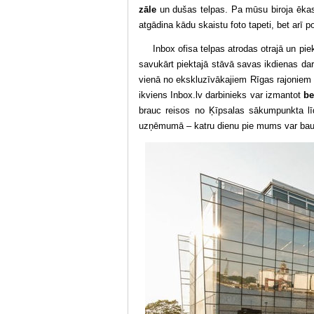
zāle
un dušas telpas. Pa mūsu biroja ēkas 
atgādina kādu skaistu foto tapeti, bet arī p
Inbox ofisa telpas atrodas otrajā un piek
savukārt piektajā stāvā savas ikdienas da
vienā no ekskluzīvākajiem Rīgas rajoniem un
ikviens Inbox.lv darbinieks var izmantot
be
brauc reisos no Ķīpsalas sākumpunkta līd
uzņēmumā – katru dienu pie mums var bau