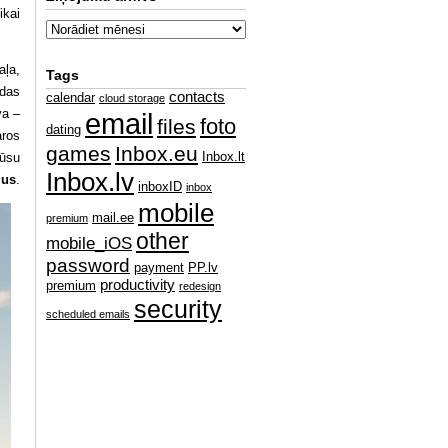
ikai
aļa,
Tags
odas
contacts
calendar
cloud storage
va –
email
foto
files
dating
aros
games
Inbox.eu
Inbox.lt
mūsu
Inbox.lv
ļus
.
inboxID
inbox
mobile
mail.ee
premium
other
mobile_iOS
password
payment
PP.lv
productivity
premium
redesign
security
scheduled emails