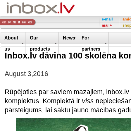
Inbox
e-mail
ami
en
lv
ru
lt
ee
es
mail+
sho
Company
About
Our
News
For
us
products
partners
Inbox.lv dāvina 100 skolēna k
August 3,2016
Rūpējoties par saviem mazajiem, inbox.lv 
komplektus. Komplektā ir
viss
nepiecieša
pārsteigums, lai sāktu jauno mācības gad