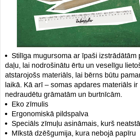
Stilīga mugursoma ar īpaši izstrādātā
daļu, lai nodrošinātu ērtu un veselīgu liet
atstarojošs materiāls, lai bērns būtu pa
laikā. Kā arī – somas apdares materiāls ir
nedraudētu grāmatām un burtnīcām.
Eko zīmulis
Ergonomiskā pildspalva
Speciāls zīmuļu asināmais, kurš neatstā
Mīkstā dzēšgumija, kura nebojā papīru