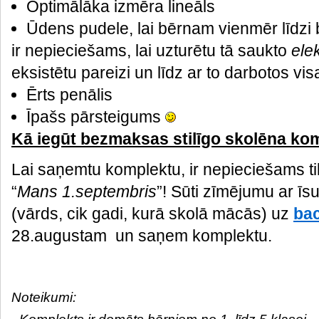
Optimālāka izmēra lineāls
Ūdens pudele, lai bērnam vienmēr līdzi
ir nepieciešams, lai uzturētu tā saukto
elek
eksistētu pareizi un līdz ar to darbotos v
Ērts penālis
Īpašs pārsteigums
Kā iegūt bezmaksas stilīgo skolēna ko
Lai saņemtu komplektu, ir nepieciešams t
“
Mans 1.septembris
”! Sūti zīmējumu ar īs
(vārds, cik gadi, kurā skolā mācās) uz
ba
28.augustam un saņem komplektu.
Noteikumi: