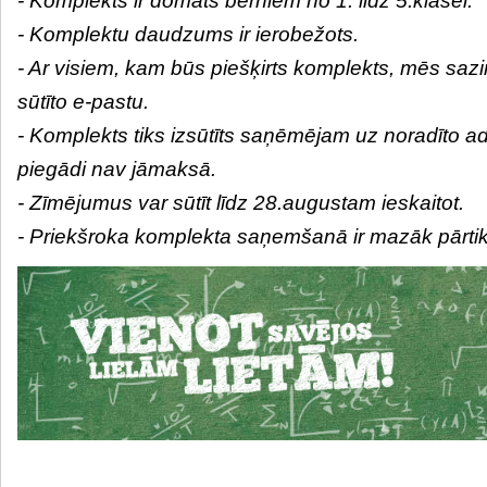
- Komplekts ir domāts bērniem no 1. līdz 5.klasei.
- Komplektu daudzums ir ierobežots.
- Ar visiem, kam būs piešķirts komplekts, mēs sazin
sūtīto e-pastu.
- Komplekts tiks izsūtīts saņēmējam uz noradīto adr
piegādi nav jāmaksā.
- Zīmējumus var sūtīt līdz 28.augustam ieskaitot.
- Priekšroka komplekta saņemšanā ir mazāk pārt