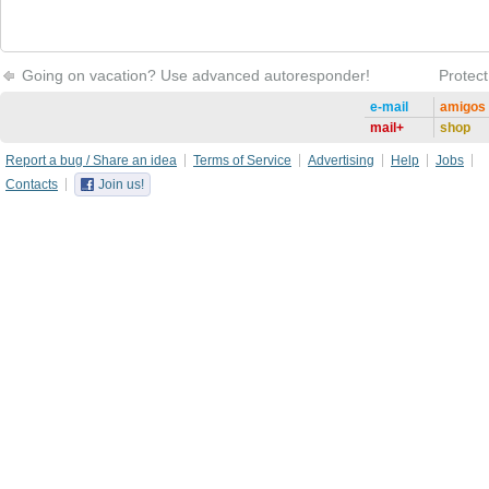
Going on vacation? Use advanced autoresponder!
Protect
e-mail
amigos
mail+
shop
Report a bug / Share an idea
Terms of Service
Advertising
Help
Jobs
Contacts
Join us!