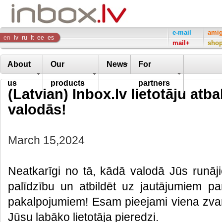
Inbox
e-mail
ami
en
lv
ru
lt
ee
es
mail+
sho
Company
About
Our
News
For
us
products
partners
(Latvian) Inbox.lv lietotāju atb
valodās!
March 15,2024
Neatkarīgi no tā, kādā valodā Jūs runājie
palīdzību un atbildēt uz jautājumiem p
pakalpojumiem! Esam pieejami viena zvan
Jūsu labāko lietotāja pieredzi.