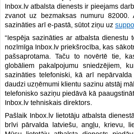
Inbox.lv atbalsta dienests ir pieejams dar
zvanot uz bezmaksas numuru 82000. Ar
sazināties arī e-pastā, sūtot ziņu uz
suppo
“Iespēja sazināties ar atbalsta dienestu te
nozīmīga Inbox.lv priekšrocība, kas sākotn
pašsaprotama. Taču to novērtē tie, ka
globāliem pakalpojumu sniedzējiem, ku
sazināties telefoniski, kā arī nepārvalda 
daudzi uzņēmumi klientu sazinu atstāj māks
telefonisko saziņu piedāvā kā paaugstin
Inbox.lv tehniskais direktors.
Pašlaik Inbox.lv lietotāju atbalsta dienest
brīvi pārvalda latviešu, angļu, krievu, 