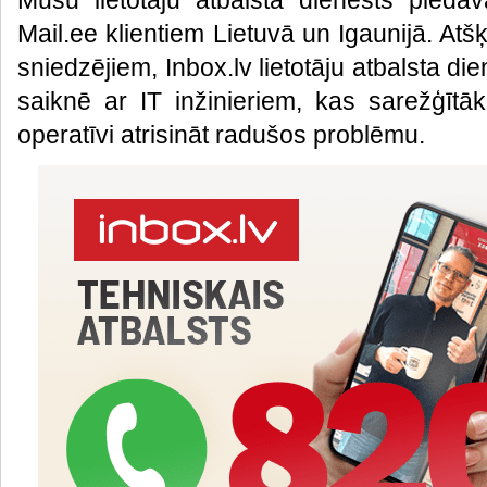
Mūsu lietotāju atbalsta dienests piedāv
Mail.ee klientiem Lietuvā un Igaunijā. Atš
sniedzējiem, Inbox.lv lietotāju atbalsta di
saiknē ar IT inžinieriem, kas sarežģītā
operatīvi atrisināt radušos problēmu.