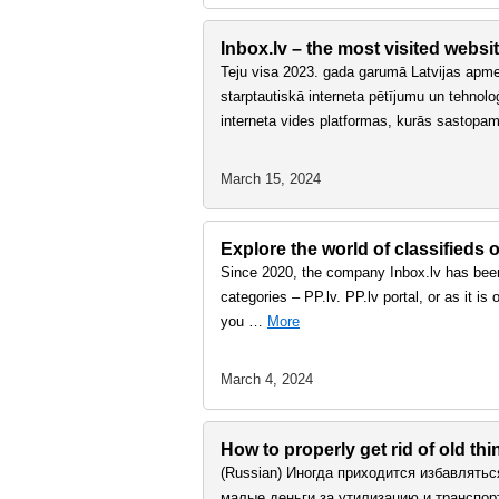
Inbox.lv – the most visited websit
Teju visa 2023. gada garumā Latvijas apmeklē
starptautiskā interneta pētījumu un tehnol
interneta vides platformas, kurās sastopa
March 15, 2024
Explore the world of classifieds o
Since 2020, the company Inbox.lv has been 
categories – PP.lv. PP.lv portal, or as it i
you …
More
March 4, 2024
How to properly get rid of old th
(Russian) Иногда приходится избавлятьс
малые деньги за утилизацию и транспор