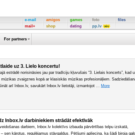
e-mail
amigos
games
foto
files
mail+
shop
dating
pp.lv
For partners
laide uz 3. Lielo koncertu!
ajā estrādē norisināsies jau par tradīciju kļuvušais “3. Lielais koncerts”, kad 
s mūzikas zvaigznes kopā ar klasiskās mūzikas profesionāļiem. Sadziedāšan
nāt arī Inbox.lv, savukārt Inbox.lv lietotāji, izmantojot …
More
dz Inbox.lv darbiniekiem strādāt efektīvāk
nveidošanas darbiem, Inbox.lv kolektīvs izbauda pārvērtības telpu izskatā,
– sen kārotus, regulējamus stāvgaldus. Pētījumi apliecina, ka šādi biroja gal