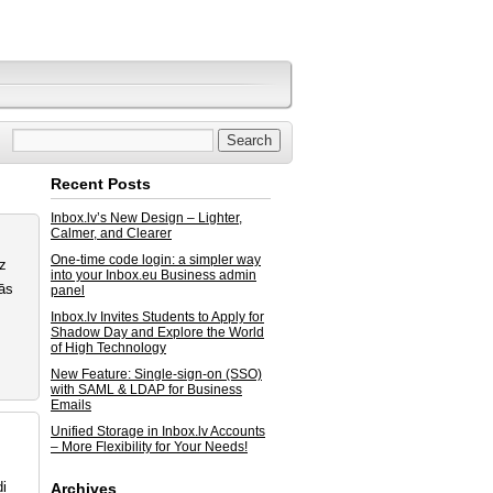
Recent Posts
Inbox.lv’s New Design – Lighter,
Calmer, and Clearer
One-time code login: a simpler way
uz
into your Inbox.eu Business admin
ās
panel
Inbox.lv Invites Students to Apply for
Shadow Day and Explore the World
of High Technology
New Feature: Single-sign-on (SSO)
with SAML & LDAP for Business
Emails
Unified Storage in Inbox.lv Accounts
– More Flexibility for Your Needs!
di
Archives