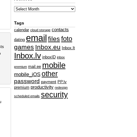
Tags
contacts
calendar
cloud storage
email
foto
files
dating
games
Inbox.eu
sts
Inbox.lt
o
Inbox.lv
inboxID
inbox
mobile
mail.ee
premium
other
mobile_iOS
password
payment
PP.lv
productivity
premium
redesign
security
scheduled emails
u