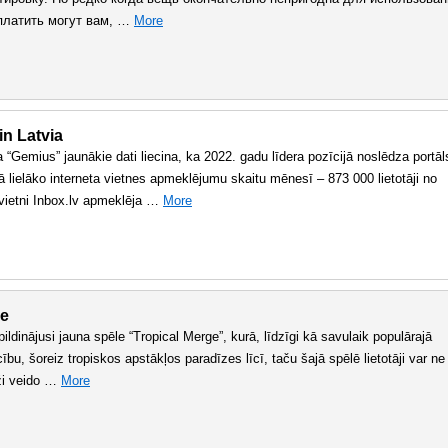
аплатить могут вам, …
More
in Latvia
“Gemius” jaunākie dati liecina, ka 2022. gadu līdera pozīcijā noslēdza portāl
ā lielāko interneta vietnes apmeklējumu skaitu mēnesī – 873 000 lietotāji no
vietni Inbox.lv apmeklēja …
More
ge
ildinājusi jauna spēle “Tropical Merge”, kurā, līdzīgi kā savulaik populārajā
cību, šoreiz tropiskos apstākļos paradīzes līcī, taču šajā spēlē lietotāji var ne
āži veido …
More