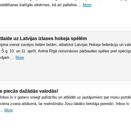
s sēdēšanas kaitīgās ietekmes, kā arī palielina …
More
tlaide uz Latvijas izlases hokeja spēlēm
urpina vienot savējos lielām lietām, atbalstot Latvijas Hokeja federāciju un val
 Š.g. 10. un 11. aprīlī, Arēnā Rīgā norisināsies pārbaudes spēles pret spēcīg
dāvājam …
More
lsts piecās dažādās valodās!
 Inbox.lv ir gatavs sniegt palīdzību un atbildēt uz jautājumiem par mūsu portāl
ena zvana attālumā, lai nodrošinātu Jūsu labāko lietotāja pieredzi. Inbox.lv
s …
More