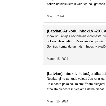
palīdz darbiniekiem izvairīties no ilgstoša
May 8, 2024
(Latvian) Ar kodu InboxLV -20% a
Inbox.lv, Latvijas nacionālais e-dienests, t
hokeja izlasi ceļā uz Pasaules čempionātu.
Somijas komandu un mēs – Inbox.lv pie
March 15, 2024
(Latvian) Inbox.lv lietotāju atba
Neatkarīgi no tā, kādā valodā Jūs runājiet,
un e-pasta pakalpojumiem! Esam pieejami vi
atbalsta dienests ir pieejams darba dienā
March 15, 2024