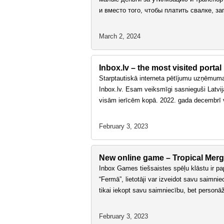
и вместо того, чтобы платить свалке, з
March 2, 2024
Inbox.lv – the most visited portal 
Starptautiskā interneta pētījumu uzņēmuma 
Inbox.lv. Esam veiksmīgi sasnieguši Latvij
visām ierīcēm kopā. 2022. gada decembrī 
February 3, 2023
New online game – Tropical Mer
Inbox Games tiešsaistes spēļu klāstu ir pap
“Fermā”, lietotāji var izveidot savu saimnie
tikai iekopt savu saimniecību, bet person
February 3, 2023