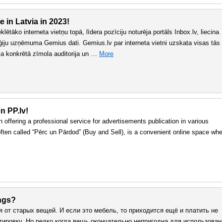
e in Latvia in 2023!
tāko interneta vietņu topā, līdera pozīciju noturēja portāls Inbox.lv, liecina
oģiju uzņēmuma Gemius dati. Gemius.lv par interneta vietni uzskata visas tās
ma konkrētā zīmola auditorija un …
More
n PP.lv!
offering a professional service for advertisements publication in various
s often called “Pērc un Pārdod” (Buy and Sell), is a convenient online space wh
ings?
я от старых вещей. И если это мебель, то приходится ещё и платить не
тировку. Но редко когда вещь окончательно непригодна для использован