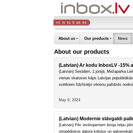
Inbox
en
lv
ru
lt
ee
es
Company
About us
Our products
News
About our products
(Latvian) Ar kodu InboxLV -15% at
(Latvian) Sestdien, 1.jūnijā, Mežaparka Liel
vienas skatuves kāps Latvijas populārākā
svētkiem līdzšinējo vērienu palīdzēs nodroši
May 9, 2024
(Latvian) Modernie stāvgaldi palī
(Latvian) Pēc ievērojamiem biroja telpu pil
ortopēdiskos datora krēslus un galvenokārt 