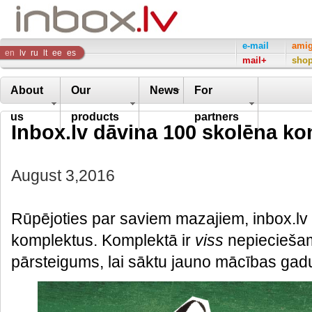
Inbox
e-mail
ami
en
lv
ru
lt
ee
es
mail+
sho
Company
About
Our
News
For
us
products
partners
Inbox.lv dāvina 100 skolēna k
August 3,2016
Rūpējoties par saviem mazajiem, inbox.lv 
komplektus. Komplektā ir
viss
nepiecieša
pārsteigums, lai sāktu jauno mācības gad