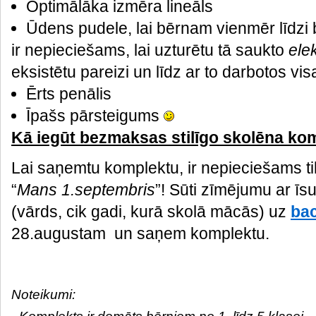
Optimālāka izmēra lineāls
Ūdens pudele, lai bērnam vienmēr līdzi
ir nepieciešams, lai uzturētu tā saukto
elek
eksistētu pareizi un līdz ar to darbotos v
Ērts penālis
Īpašs pārsteigums
Kā iegūt bezmaksas stilīgo skolēna ko
Lai saņemtu komplektu, ir nepieciešams t
“
Mans 1.septembris
”! Sūti zīmējumu ar īs
(vārds, cik gadi, kurā skolā mācās) uz
ba
28.augustam un saņem komplektu.
Noteikumi: