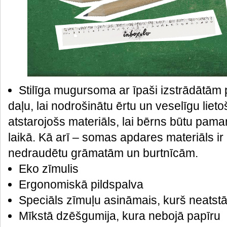
Stilīga mugursoma ar īpaši izstrādātā
daļu, lai nodrošinātu ērtu un veselīgu liet
atstarojošs materiāls, lai bērns būtu pa
laikā. Kā arī – somas apdares materiāls ir
nedraudētu grāmatām un burtnīcām.
Eko zīmulis
Ergonomiskā pildspalva
Speciāls zīmuļu asināmais, kurš neatstā
Mīkstā dzēšgumija, kura nebojā papīru