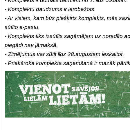
- Komplekts ir domāts bērniem no 1. līdz 5.klasei.
- Komplektu daudzums ir ierobežots.
- Ar visiem, kam būs piešķirts komplekts, mēs sazin
sūtīto e-pastu.
- Komplekts tiks izsūtīts saņēmējam uz noradīto adr
piegādi nav jāmaksā.
- Zīmējumus var sūtīt līdz 28.augustam ieskaitot.
- Priekšroka komplekta saņemšanā ir mazāk pārt