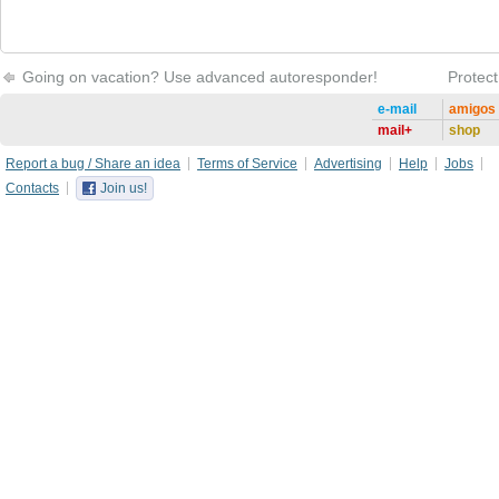
Going on vacation? Use advanced autoresponder!
Protect
e-mail
amigos
mail+
shop
Report a bug / Share an idea
Terms of Service
Advertising
Help
Jobs
Contacts
Join us!