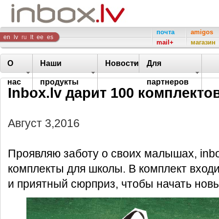
Inbox
почта
amigos
en
lv
ru
lt
ee
es
mail+
магазин
Company
О
Наши
Новости
Для
нас
продукты
партнеров
Inbox.lv дарит 100 комплекто
Август 3,2016
Проявляю заботу о своих малышах, inbo
комплекты для школы. В комплект вход
и приятный сюрприз, чтобы начать новы