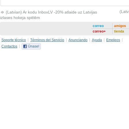
(Latv
(Latvian) Ar kodu InboxLV -20% atlaide uz Latvijas
izlases hokeja spēlēm
correo
amigos
correo+
tienda
Soporte técnico
Términos del Servicio
Anunciando
Ayuda
Empleos
Contactos
Únase!