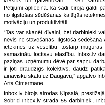
krēslus un galvenokārt – sen kārotus
Pētījumi apliecina, ka šādi biroja galdi pa
no ilgstošas sēdēšanas kaitīgās ietekmes,
motivāciju un produktivitāti.
“Tas var skanēt dīvaini, bet darbinieki 
nevis no stāvēšanas. Ilgstoša sēdēšana 
ietekmes uz veselību, tostarp muguras s
samazinātu locītavu elastību. Inbox.lv d
paziņas uzņēmumu dēvē par sapņu darba v
ir ļoti draudzīgs kolektīvs, daudz pat
ainavisku skatu uz Daugavu,” apgalvo Inb
Arta Cimermane.
Inbox.lv birojs atrodas Ķīpsalā, prestižajā
Šobrīd Inbox.lv strādā 55 darbinieki. In