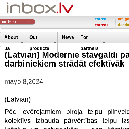
Inbox
correo
amig
en
lv
ru
lt
ee
es
correo+
tienda
Company
About
Our
News
For
us
products
partners
(Latvian) Modernie stāvgaldi pa
darbiniekiem strādāt efektīvāk
mayo 8,2024
(Latvian)
Pēc ievērojamiem biroja telpu pilnvei
kolektīvs izbauda pārvērtības telpu iz