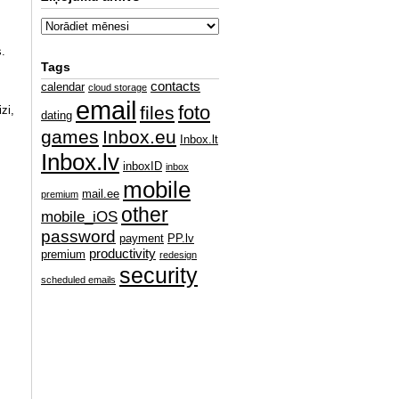
s.
Tags
contacts
calendar
cloud storage
email
foto
files
zi,
dating
games
Inbox.eu
Inbox.lt
Inbox.lv
inboxID
inbox
mobile
mail.ee
premium
other
mobile_iOS
password
payment
PP.lv
productivity
premium
redesign
security
scheduled emails