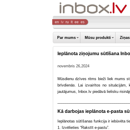
Inbox
en
lv
ru
lt
ee
es
Company
Par mums
Mūsu produkti
Ziņas
Ieplānota ziņojumu sūtīšana Inbo
novembris 26,2024
Mūsdienu dzīves ritms bieži liek mums strā
brīvdienās. Lai izvairītos no situācijām
jautājumus, Inbox.lv piedāvā lielisku risinā
___________________________________
Kā darbojas ieplānota e-pasta s
Ieplānotas sūtīšanas funkcija ir iebūvēta tie
1. Izvēlieties “Rakstīt e-pastu”.