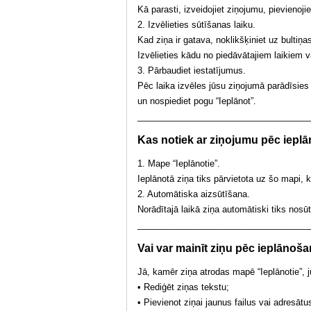
Kā parasti, izveidojiet ziņojumu, pievienoj
2. Izvēlieties sūtīšanas laiku.
Kad ziņa ir gatava, noklikšķiniet uz bultiņa
Izvēlieties kādu no piedāvātajiem laikiem v
3. Pārbaudiet iestatījumus.
Pēc laika izvēles jūsu ziņojumā parādīsies i
un nospiediet pogu “Ieplānot”.
___________________________________
Kas notiek ar ziņojumu pēc iepl
1. Mape “Ieplānotie”.
Ieplānotā ziņa tiks pārvietota uz šo mapi, k
2. Automātiska aizsūtīšana.
Norādītajā laikā ziņa automātiski tiks nosū
___________________________________
Vai var mainīt ziņu pēc ieplānoš
Jā, kamēr ziņa atrodas mapē “Ieplānotie”, j
• Rediģēt ziņas tekstu;
• Pievienot ziņai jaunus failus vai adresātu