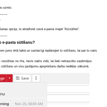
ņu uzreiz.
_____
?
šanas opcija, to atradīsiet savā e-pasta mapē “Aizsūtītie”.
_____
to e-pasta sūtīšanu?
em jums ērtā laikā un savlaicīgi ieplānojiet to sūtīšanu, lai par to vairs
 nosūtītas no rīta, nevis nakts vidū, lai lieki netraucētu saņēmējus.
ta sūtīšanu un visu jautājumu apspriešanu darba nedēļas sākumā.