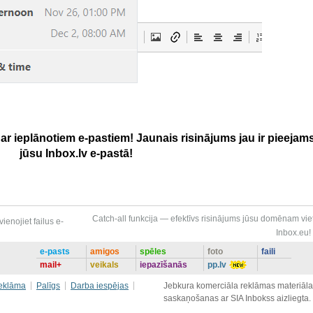
ā ar ieplānotiem e-pastiem! Jaunais risinājums jau ir pieejam
jūsu Inbox.lv e-pastā!
Catch-all funkcija — efektīvs risinājums jūsu domēnam vie
enojiet failus e-
Inbox.eu!
e-pasts
amigos
spēles
foto
faili
mail+
veikals
iepazīšanās
pp.lv
eklāma
Palīgs
Darba iespējas
Jebkura komerciāla reklāmas materiāla i
saskaņošanas ar SIA Inbokss aizliegta