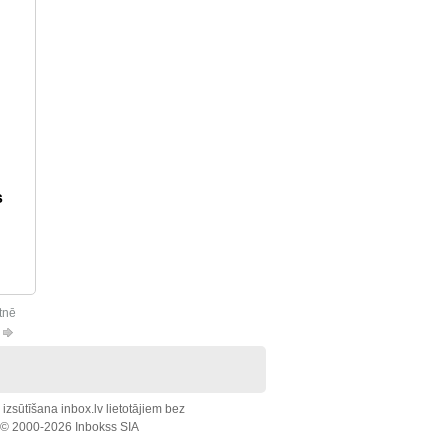
s
tnē
zsūtīšana inbox.lv lietotājiem bez
. © 2000-2026 Inbokss SIA