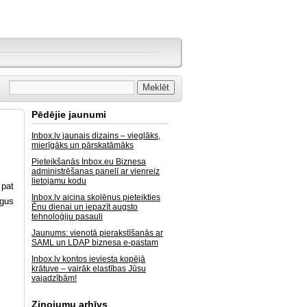
Pēdējie jaunumi
Inbox.lv jaunais dizains – vieglāks,
mierīgāks un pārskatāmāks
Pieteikšanās Inbox.eu Biznesa
administrēšanas panelī ar vienreiz
lietojamu kodu
 pat
Inbox.lv aicina skolēnus pieteikties
īgus
Ēnu dienai un iepazīt augsto
tehnoloģiju pasauli
Jaunums: vienotā pierakstīšanās ar
SAML un LDAP biznesa e-pastam
Inbox.lv kontos ieviesta kopējā
krātuve – vairāk elastības Jūsu
vajadzībām!
Ziņojumu arhīvs