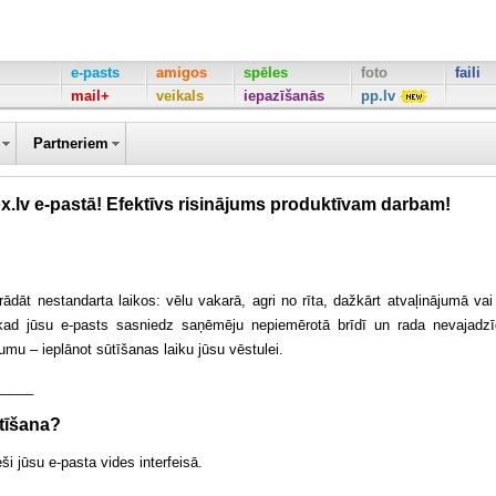
e-pasts
amigos
spēles
foto
faili
mail+
veikals
iepazīšanās
pp.lv
Partneriem
x.lv e-pastā! Efektīvs risinājums produktīvam darbam!
dāt nestandarta laikos: vēlu vakarā, agri no rīta, dažkārt atvaļinājumā vai
, kad jūsu e-pasts sasniedz saņēmēju nepiemērotā brīdī un rada nevajadz
jumu – ieplānot sūtīšanas laiku jūsu vēstulei.
_____
ūtīšana?
ši jūsu e-pasta vides interfeisā.