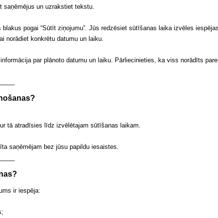
iet saņēmējus un uzrakstiet tekstu.
s blakus pogai “Sūtīt ziņojumu”. Jūs redzēsiet sūtīšanas laika izvēles iespēja
ai norādiet konkrētu datumu un laiku.
nformācija par plānoto datumu un laiku. Pārliecinieties, ka viss norādīts parei
_____
ānošanas?
ur tā atradīsies līdz izvēlētajam sūtīšanas laikam.
tīta saņēmējam bez jūsu papildu iesaistes.
_____
anas?
ums ir iespēja:
s;