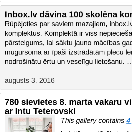
Inbox.lv dāvina 100 skolēna k
Rūpējoties par saviem mazajiem, inbox.lv
komplektus. Komplektā ir viss nepiecie
pārsteigums, lai sāktu jauno mācības gad
mugursoma ar īpaši izstrādātām plecu le
nodrošinātu ērtu un veselīgu lietošanu.
augusts 3, 2016
780 sievietes 8. marta vakaru v
ar Intu Teterovski
This gallery contains
4