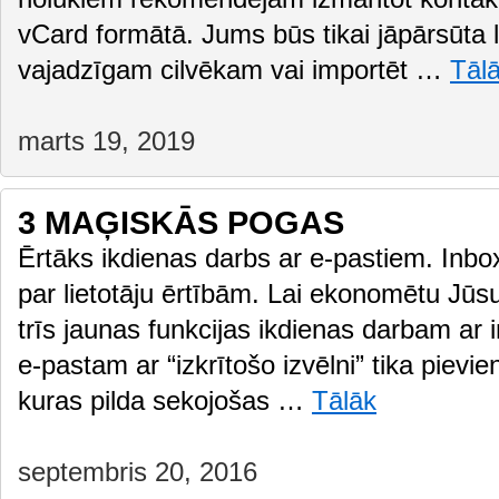
vCard formātā. Jums būs tikai jāpārsūta l
vajadzīgam cilvēkam vai importēt …
Tāl
marts 19, 2019
3 MAĢISKĀS POGAS
Ērtāks ikdienas darbs ar e-pastiem. Inbo
par lietotāju ērtībām. Lai ekonomētu Jūsu
trīs jaunas funkcijas ikdienas darbam ar
e-pastam ar “izkrītošo izvēlni” tika pievi
kuras pilda sekojošas …
Tālāk
septembris 20, 2016