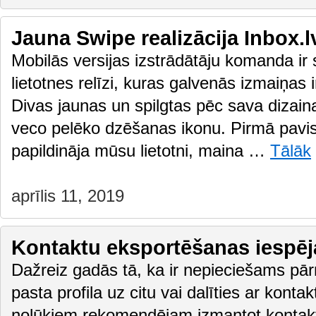
Jauna Swipe realizācija Inbox.l
Mobilās versijas izstrādātāju komanda ir 
lietotnes relīzi, kuras galvenās izmaiņas 
Divas jaunas un spilgtas pēc sava dizaina
veco pelēko dzēšanas ikonu. Pirmā pavis
papildināja mūsu lietotni, maina …
Tālāk
aprīlis 11, 2019
Kontaktu eksportēšanas iespēj
Dažreiz gadās tā, ka ir nepieciešams pār
pasta profila uz citu vai dalīties ar kont
nolūkiem rekomendējam izmantot kontakt