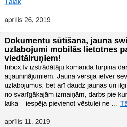
Tālāk
aprīlis 26, 2019
Dokumentu sūtīšana, jauna swipe
uzlabojumi mobilās lietotnes p
viedtālruņiem!
Inbox.lv izstrādātāju komanda turpina dar
atjauninājumiem. Jauna versija ietver sev
uzlabojumus, bet arī daudz jaunas un ilgi
no svarīgākajām izmaiņām, darbs pie ku
laika – iespēja pievienot vēstulei ne …
Tā
aprīlis 11, 2019