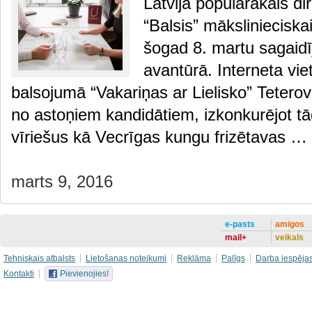
Latvijā populārākais di
“Balsis” mākslinieciska
šogad 8. martu sagaidīj
avantūrā. Interneta vie
balsojumā “Vakariņas ar Lielisko” Teterov
no astoņiem kandidātiem, izkonkurējot 
vīriešus kā Vecrīgas kungu frizētavas …
marts 9, 2016
e-pasts
amigos
mail+
veikals
Tehniskais atbalsts
Lietošanas noteikumi
Reklāma
Palīgs
Darba iespēja
Kontakti
Pievienojies!