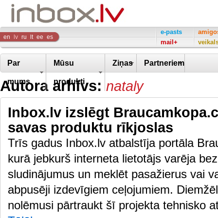
Inbox
e-pasts
amigo
en
lv
ru
lt
ee
es
mail+
veikal
Company
Par
Mūsu
Ziņas
Partneriem
Autora arhīvs:
mums
produkti
nataly
Inbox.lv izslēgt Braucamkopa.
savas produktu rīkjoslas
Trīs gadus Inbox.lv atbalstīja portāla 
kurā jebkurš interneta lietotājs varēja b
sludinājumus un meklēt pasažierus vai v
abpusēji izdevīgiem ceļojumiem. Diemžēl
nolēmusi pārtraukt šī projekta tehnisko 