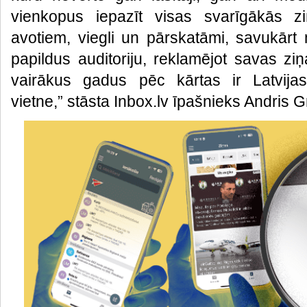
vienkopus iepazīt visas svarīgākās z
avotiem, viegli un pārskatāmi, savukārt 
papildus auditoriju, reklamējot savas ziņ
vairākus gadus pēc kārtas ir Latvijas
vietne,” stāsta Inbox.lv īpašnieks Andris Gr