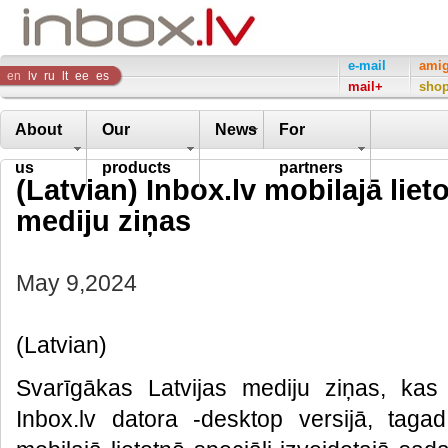
Inbox
e-mail
ami
en
lv
ru
lt
ee
es
mail+
sho
Company
About
Our
News
For
us
products
partners
(Latvian) Inbox.lv mobilajā liet
mediju ziņas
May 9,2024
(Latvian)
Svarīgākas Latvijas mediju ziņas, kas
Inbox.lv datora -desktop versijā, tagad