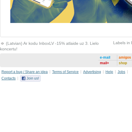
Labels in
(Latvian) Ar kodu InboxLV -15% atlaide uz 3. Lielo
koncertu!
e-mail
amigos
mail+
shop
Report a bug / Share an idea
Terms of Service
Advertising
Help
Jobs
Contacts
Join us!