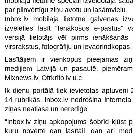
mobilajā lietotnē speciāli izveidotajā sada
par pilnvērtīgu ziņu avotu un lasāmvielu.
Inbox.lv mobilajā lietotnē galvenās izv
izvēlēties lasīt “Ienākošos e-pastus” va
versijā lietotājs vēl pirms ienākšanā
virsrakstus, fotogrāfiju un ievadrindkopas.
Lasītājiem ir vienkopus pieejamas zi
medijiem Latvijā un pasaulē, piemēram,
Mixnews.lv, Otrkrito.lv u.c.
Ik dienu portālā tiek ievietotas aptuven
14 rubrikās. Inbox.lv nodrošina interneta
ziņas neatlasa un nerediģē.
“Inbox.lv ziņu apkopojums šobrīd kļūst 
kuru novērtē gan lasītāji, gan arī medij