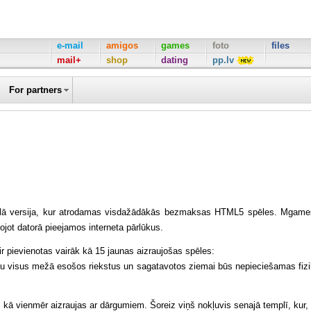
e-mail
amigos
games
foto
files
mail+
shop
dating
pp.lv
For partners
lā versija, kur atrodamas visdažādākās bezmaksas HTML5 spēles. Mgame
tojot datorā pieejamos interneta pārlūkus.
 pievienotas vairāk kā 15 jaunas aizraujošas spēles:
tu visus mežā esošos riekstus un sagatavotos ziemai būs nepieciešamas fiz
kā vienmēr aizraujas ar dārgumiem. Šoreiz viņš nokļuvis senajā templī, kur, 