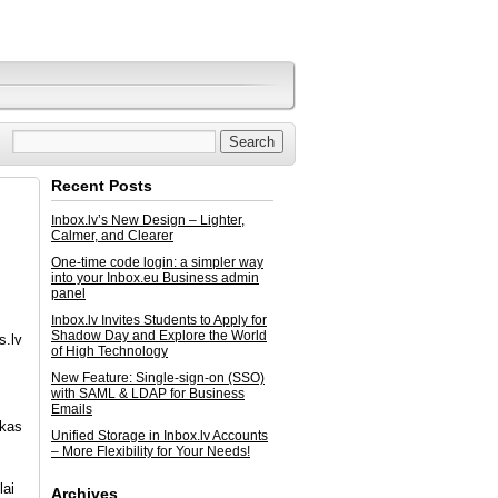
Recent Posts
Inbox.lv’s New Design – Lighter,
Calmer, and Clearer
One-time code login: a simpler way
into your Inbox.eu Business admin
panel
Inbox.lv Invites Students to Apply for
Shadow Day and Explore the World
s.lv
of High Technology
New Feature: Single-sign-on (SSO)
with SAML & LDAP for Business
Emails
ikas
Unified Storage in Inbox.lv Accounts
– More Flexibility for Your Needs!
lai
Archives