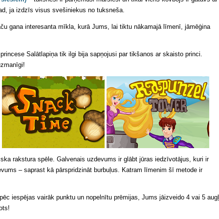
tad, ja izdzīs visus svešiniekus no tuksneša.
aču gana interesanta mīkla, kurā Jums, lai tiktu nākamajā līmenī, jāmēģina
princese Salātlapiņa tik ilgi bija sapņojusi par tikšanos ar skaisto princi.
 uzmanīgi!
iska rakstura spēle. Galvenais uzdevums ir glābt jūras iedzīvotājus, kuri ir
evums – saprast kā pārspridzināt burbuļus. Katram līmenim šī metode ir
 pēc iespējas vairāk punktu un nopelnītu prēmijas, Jums jāizveido 4 vai 5 aug
ots!