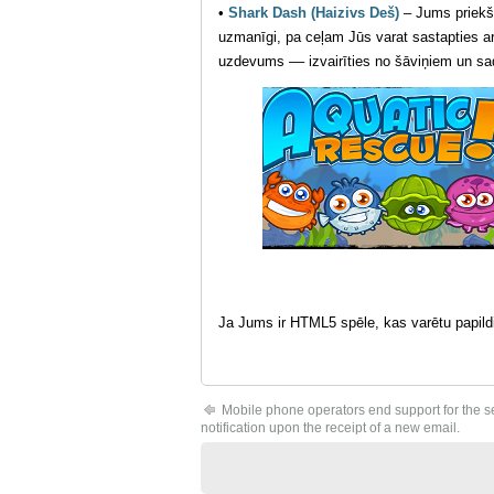
•
Shark Dash (Haizivs Deš)
– Jums priekšā
uzmanīgi, pa ceļam Jūs varat sastapties 
uzdevums –– izvairīties no šāviņiem un 
Ja Jums ir HTML5 spēle, kas varētu papild
Mobile phone operators end support for the s
notification upon the receipt of a new email.