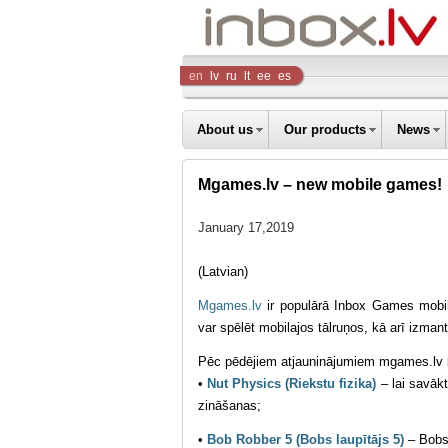
Inbox
en
lv
ru
lt
ee
es
Company
About us
Our products
News
Mgames.lv – new mobile games!
January 17,2019
(Latvian)
Mgames.lv
ir populārā Inbox Games mobi
var spēlēt mobilajos tālruņos, kā arī izman
Pēc pēdējiem atjauninājumiem mgames.lv ir
•
Nut Physics (Riekstu fizika)
– lai savāk
zināšanas;
•
Bob Robber 5 (Bobs laupītājs 5)
– Bobs 