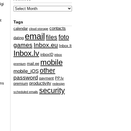
īgi
t
Tags
contacts
calendar
cloud storage
email
foto
files
dating
games
Inbox.eu
Inbox.lt
Inbox.lv
inboxID
inbox
mobile
mail.ee
premium
other
mobile_iOS
password
payment
PP.lv
ams
productivity
premium
redesign
security
scheduled emails