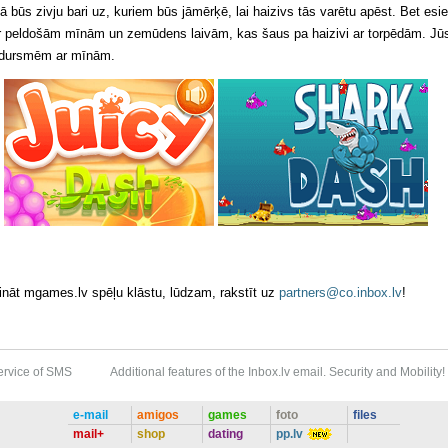
 būs zivju bari uz, kuriem būs jāmērķē, lai haizivs tās varētu apēst. Bet esie
ar peldošām mīnām un zemūdens laivām, kas šaus pa haizivi ar torpēdām. Jū
sadursmēm ar mīnām.
ināt mgames.lv spēļu klāstu, lūdzam, rakstīt uz
partners@co.inbox.lv
!
ervice of SMS
Additional features of the Inbox.lv email. Security and Mobility!
e-mail
amigos
games
foto
files
mail+
shop
dating
pp.lv