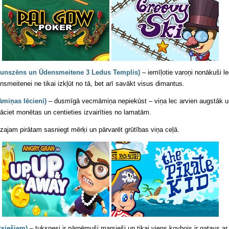
Ugunszēns un Ūdensmeitene 3 Ledus Templis)
– iemīļotie varoņi nonākuši l
eitenei ne tikai izkļūt no tā, bet arī savākt visus dimantus.
miņas lēcieni)
– dusmīgā vecmāmiņa nepiekūst – viņa lec arvien augstāk u
et monētas un centieties izvairīties no lamatām.
zajam pirātam sasniegt mērķi un pārvarēt grūtības viņa ceļā.
rsiešiem)
– tuksnesi ir pārņēmuši marsieši un tikai viens kovbojs ir gatavs ar