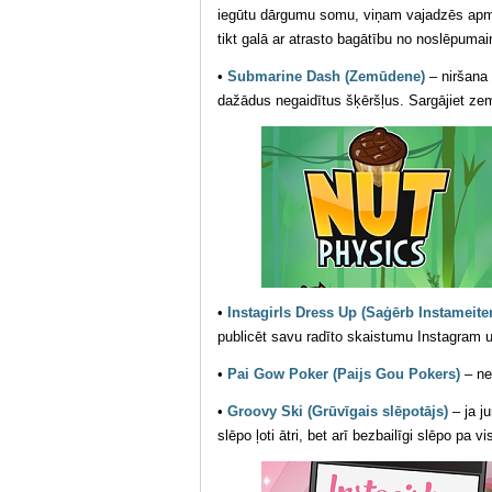
iegūtu dārgumu somu, viņam vajadzēs apmānī
tikt galā ar atrasto bagātību no noslēpumai
•
Submarine Dash (Zemūdene)
– niršana 
dažādus negaidītus šķēršļus. Sargājiet zem
•
Instagirls Dress Up (Saģērb Instameite
publicēt savu radīto skaistumu Instagram u
•
Pai Gow Poker (Paijs Gou Pokers)
– nes
•
Groovy Ski (Grūvīgais slēpotājs)
– ja j
slēpo ļoti ātri, bet arī bezbailīgi slēpo pa