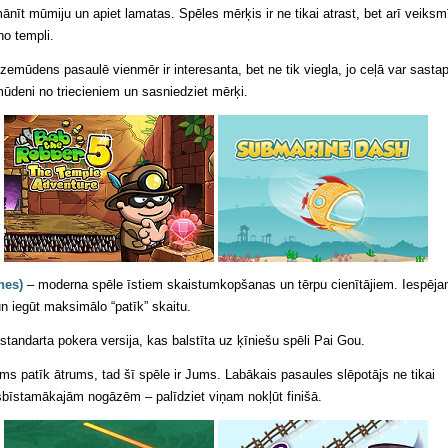
t mūmiju un apiet lamatas. Spēles mērķis ir ne tikai atrast, bet arī veiksm
no templi.
zemūdens pasaulē vienmēr ir interesanta, bet ne tik viegla, jo ceļā var sastap
ūdeni no triecieniem un sasniedziet mērķi.
nes)
– moderna spēle īstiem skaistumkopšanas un tērpu cienītājiem. Iespēj
n iegūt maksimālo “patīk” skaitu.
tandarta pokera versija, kas balstīta uz ķīniešu spēli Pai Gou.
ums patīk ātrums, tad šī spēle ir Jums. Labākais pasaules slēpotājs ne tikai
 visbīstamākajām nogāzēm – palīdziet viņam nokļūt finišā.