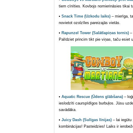
tiem cīnīties. Kovbojs nomierināsies tikai 
•
Snack Time (Uzkodu laiks)
– mierīga, t
novietot ozolzīles pareizajās vietās.
•
Rapunzel Tower (Salātlapiņas tornis)
– 
Palīdziet princim tikt pie viņas, taču esiet
•
Aquatic Rescue (Ūdens glābšana)
– loģ
ieslodzīti caurspīdīgos burbuļos. Jūsu uzd
savādāka.
•
Juicy Dash (Sulīgas līnijas)
– lai iegūtu
kombinācijas! Pasteidzies! Laiks ir ierobež