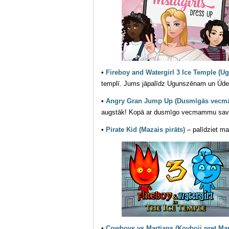
•
Fireboy and Watergirl 3 Ice Temple (
templī. Jums jāpalīdz Ugunszēnam un Ūdensm
•
Angry Gran Jump Up (Dusmīgās vecmā
augstāk! Kopā ar dusmīgo vecmammu savāci
•
Pirate Kid (Mazais pirāts)
– palīdziet ma
•
Cowboys vs Martians (Kovboji pret Ma