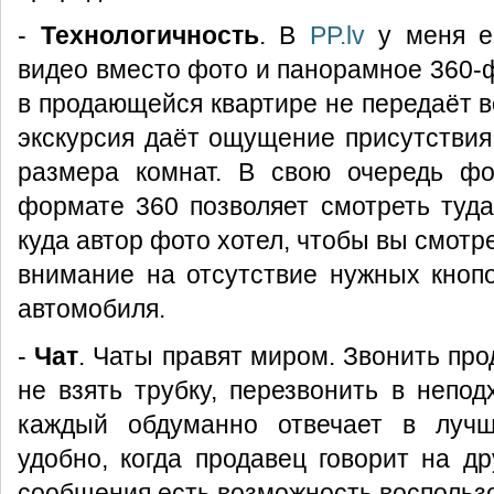
-
Технологичность
. В
PP.lv
у меня е
видео вместо фото и панорамное 360-
в продающейся квартире не передаёт в
экскурсия даёт ощущение присутствия
размера комнат. В свою очередь фо
формате 360 позволяет смотреть туда,
куда автор фото хотел, чтобы вы смотр
внимание на отсутствие нужных кноп
автомобиля.
-
Чат
. Чаты правят миром. Звонить пр
не взять трубку, перезвонить в непо
каждый обдуманно отвечает в луч
удобно, когда продавец говорит на др
сообщения есть возможность воспольз