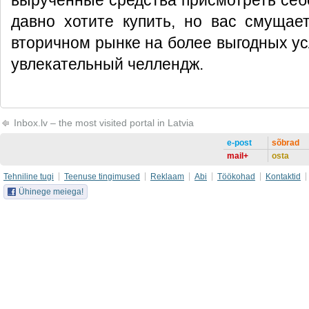
вырученные средства присмотреть себе
давно хотите купить, но вас смущае
вторичном рынке на более выгодных усл
увлекательный челлендж.
Inbox.lv – the most visited portal in Latvia
e-post
sõbrad
mail+
osta
Tehniline tugi
Teenuse tingimused
Reklaam
Abi
Töökohad
Kontaktid
Ühinege meiega!