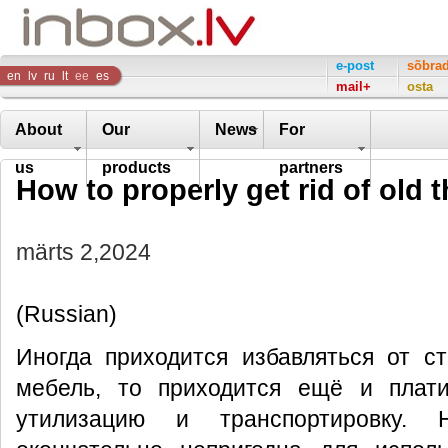
Inbox
e-post
sõbra
en
lv
ru
lt
ee
es
mail+
osta
Company
About
Our
News
For
us
products
partners
How to properly get rid of old 
märts 2,2024
(Russian)
Иногда приходится избавляться от с
мебель, то приходится ещё и плат
утилизацию и транспортировку.