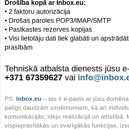
Drošība kopā ar Inbox.eu:
• 2 faktoru autorizācija
• Drošas paroles POP3/IMAP/SMTP
• Pastkastes rezerves kopijas
• Visi lietotāju dati tiek glabāti un apstrādā
prasībām
Tehniskā atbalsta dienests jūsu e
+371 67359627
vai
info@inbox.
PS.
Inbox.eu
– tas ir e-pasts ar jūsu domēna
palīgs daudzām uzņēmumiem, kā arī individ
komunikācijās, ideju realizācijā un attīstībā.
vispieprasītākās un svarīgākās funkcijas, iz