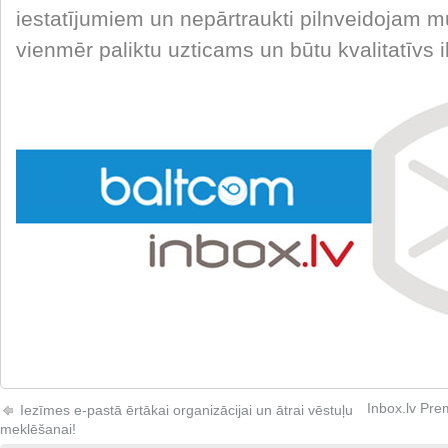
iestatījumiem un nepārtraukti pilnveidojam m
vienmēr paliktu uzticams un būtu kvalitatīvs
Inbox.lv Pr
Iezīmes e-pastā ērtākai organizācijai un ātrai vēstuļu
meklēšanai!