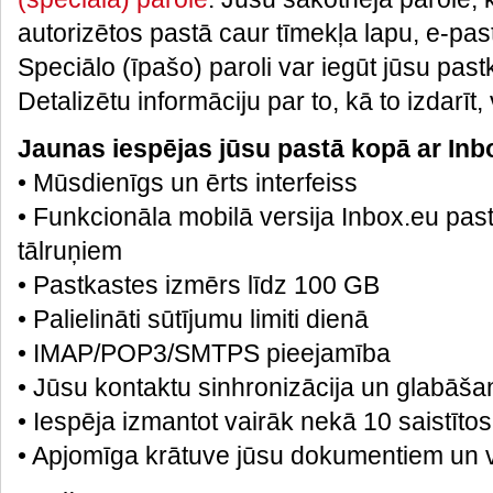
autorizētos pastā caur tīmekļa lapu, e-p
Speciālo (īpašo) paroli var iegūt jūsu pas
Detalizētu informāciju par to, kā to izdarīt,
Jaunas iespējas jūsu pastā kopā ar Inb
• Mūsdienīgs un ērts interfeiss
• Funkcionāla mobilā versija Inbox.eu past
tālruņiem
• Pastkastes izmērs līdz 100 GB
• Palielināti sūtījumu limiti dienā
• IMAP/POP3/SMTPS pieejamība
• Jūsu kontaktu sinhronizācija un glabāša
• Iespēja izmantot vairāk nekā 10 saistītos
• Apjomīga krātuve jūsu dokumentiem un v