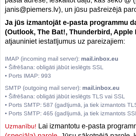
pasta adrese, ieskaitot daļu, kas seko @
janis@piemers.lv), un jūsu pašreizējā par
Ja jūs izmantojāt e-pasta programmu d
(Outlook, The Bat!, Thunderbird, Apple 
atjauniniet iestatījumus uz pareizajiem:
IMAP (incoming mail server):
mail.inbox.eu
• Šifrēšana: obligāti jābūt ieslēgts SSL
• Ports IMAP: 993
SMTP (outgoing mail server):
mail.inbox.eu
• Šifrēšana: obligāti jābūt ieslēgts TLS vai SSL
• Ports SMTP: 587 (gadījumā, ja tiek izmantots TL
• Ports SMTP: 465 (gadījumā, ja tiek izmantots SS
Lai izmantotu e-pasta progra
Uzmanību!
(speciāla) parole
. Jūsu sākotnējā parole, k