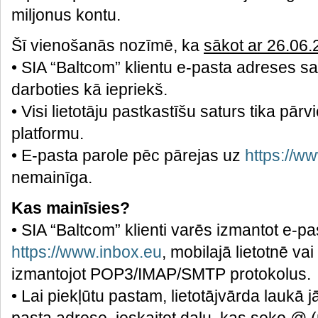
miljonus kontu.
Šī vienošanās nozīmē, ka
sākot ar 26.06
• SIA “Baltcom” klientu e-pasta adreses s
darboties kā iepriekš.
• Visi lietotāju pastkastīšu saturs tika pār
platformu.
• E-pasta parole pēc pārejas uz
https://w
nemainīga.
Kas mainīsies?
• SIA “Baltcom” klienti varēs izmantot e-p
https://www.inbox.eu
, mobilajā lietotnē v
izmantojot POP3/IMAP/SMTP protokolus.
• Lai piekļūtu pastam, lietotājvārda laukā 