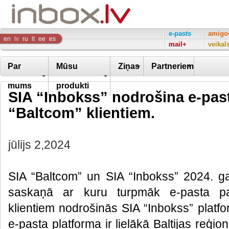
Inbox
e-pasts
amigo
en
lv
ru
lt
ee
es
mail+
veikal
Company
Par
Mūsu
Ziņas
Partneriem
mums
produkti
SIA “Inbokss” nodrošina e-pas
“Baltcom” klientiem.
jūlijs 2,2024
SIA “Baltcom” un SIA “Inbokss” 2024. g
saskaņā ar kuru turpmāk e-pasta pa
klientiem nodrošinās SIA “Inbokss” platf
e-pasta platforma ir lielākā Baltijas reģi