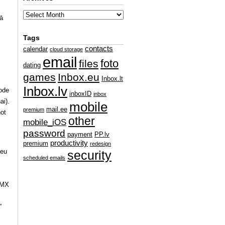
kā
Tags
contacts
calendar
cloud storage
email
foto
files
dating
games
Inbox.eu
Inbox.lt
Inbox.lv
tode
inboxID
inbox
ai).
mobile
mail.ee
premium
not
other
mobile_iOS
password
payment
PP.lv
productivity
premium
redesign
.eu
security
scheduled emails
t MX
”