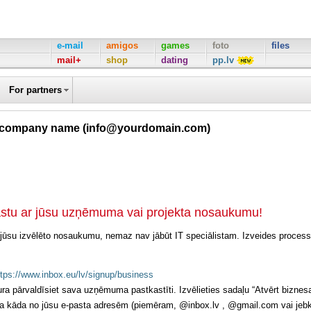
e-mail
amigos
games
foto
files
mail+
shop
dating
pp.lv
For partners
r company name (info@yourdomain.com)
stu ar jūsu uzņēmuma vai projekta nosaukumu!
 ar jūsu izvēlēto nosaukumu, nemaz nav jābūt IT speciālistam. Izveides process
ttps://www.inbox.eu/lv/signup/business
ura pārvaldīsiet sava uzņēmuma pastkastīti. Izvēlieties sadaļu “Atvērt biznes
ma kāda no jūsu e-pasta adresēm (piemēram, @inbox.lv , @gmail.com vai jeb