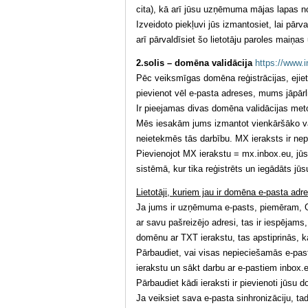
cita), kā arī jūsu uzņēmuma mājas lapas
Izveidoto piekļuvi jūs izmantosiet, lai pār
arī pārvaldīsiet šo lietotāju paroles maiņa
2.solis – domēna validācija
https://www.i
Pēc veiksmīgas domēna reģistrācijas, ejiet 
pievienot vēl e-pasta adreses, mums jāpārl
Ir pieejamas divas domēna validācijas met
Mēs iesakām jums izmantot vienkāršāko val
neietekmēs tās darbību. MX ieraksts ir nep
Pievienojot MX ierakstu = mx.inbox.eu, jū
sistēmā, kur tika reģistrēts un iegādāts j
Lietotāji, kuriem jau ir domēna e-pasta adr
Ja jums ir uzņēmuma e-pasts, piemēram, G-S
ar savu pašreizējo adresi, tas ir iespējam
domēnu ar TXT ierakstu, tas apstiprinās, k
Pārbaudiet, vai visas nepieciešamās e-past
ierakstu un sākt darbu ar e-pastiem inbox.e
Pārbaudiet kādi ieraksti ir pievienoti jūsu
Ja veiksiet sava e-pasta sinhronizāciju, tad