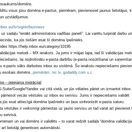
 nosaukums/domēns.
valdītu visus jūsu domēna e-pastus, piemēram, pievienosiet jaunus lietotājus, 
s un uzstādījumus.
nbox.eu/lv/signin/business
uz sadaļu “ienākt administratora vadības panelī”. Lai varētu turpināt darbu un
iecinās, ka jūs tiešām esat šī domēna īpašnieks.
odes https://help.inbox.eu/category/10195
idācijas metodi – MX ieraksts. Ja jums ir mājas lapa, tad šī validācijas me
ieciešams, lai nodrošinātu e-pasta darbību (e-pasta nosūtīšanai un saņemšan
su e-pasts sāks darboties inbox.eu sistēmā. Šo ierakstu nepieciešams pievie
ūsu esošais domēns,
piemērām, nic.lv, godaddy.com u.c.
ese – pieejama migrācija!
uite/Google/Yandex vai citā vietā, un jūs vēlaties pāriet un izmantot inbox
s, pārnesot vecās vēstules uz inbox.eu servisu. Jums ir nepieciešams validēt
a jūs esat attiecīgā domēna īpašnieks un ļaus sinhronizēt e-pasta saturu.
a vēstules ir veiksmīgi pārnestas uz jauno servisu un tad varat arī pievieno
u servisā.
 domēnam un vai domēns ir validēts – to varat redzēt sadaļā “domēna validācija
 arī lietotāji ģenerēsies automātiski.