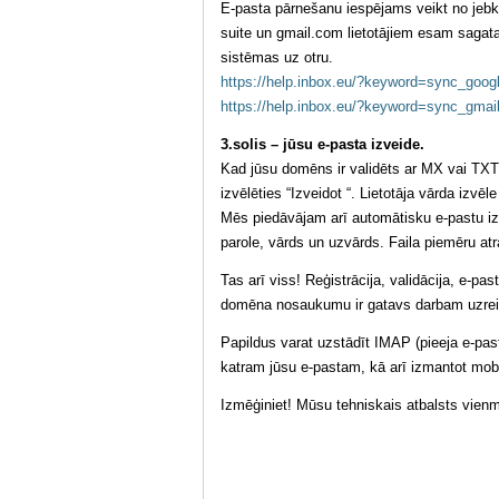
E-pasta pārnešanu iespējams veikt no jebku
suite un gmail.com lietotājiem esam sagatav
sistēmas uz otru.
https://help.inbox.eu/?keyword=sync_goo
https://help.inbox.eu/?keyword=sync_gmai
3.solis – jūsu e-pasta izveide.
Kad jūsu domēns ir validēts ar MX vai TXT i
izvēlēties “Izveidot “. Lietotāja vārda izvēl
Mēs piedāvājam arī automātisku e-pastu izve
parole, vārds un uzvārds. Faila piemēru atr
Tas arī viss! Reģistrācija, validācija, e-pas
domēna nosaukumu ir gatavs darbam uzrei
Papildus varat uzstādīt IMAP (pieeja e-past
katram jūsu e-pastam, kā arī izmantot mobi
Izmēģiniet! Mūsu tehniskais atbalsts vienm