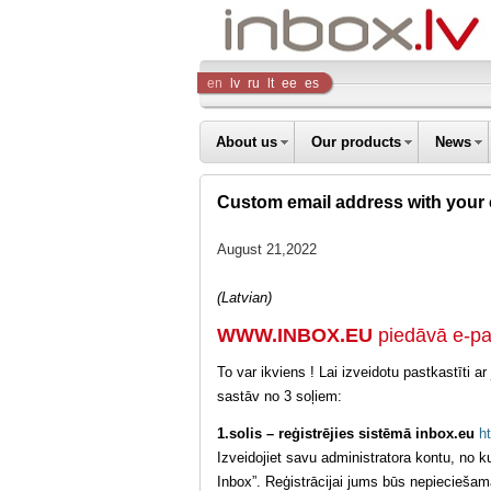
Inbox
en
lv
ru
lt
ee
es
Company
About us
Our products
News
Custom email address with you
August 21,2022
(Latvian)
WWW.INBOX.EU
piedāvā e-pa
To var ikviens ! Lai izveidotu pastkastīti
sastāv no 3 soļiem:
1.solis – reģistrējies sistēmā inbox.eu
h
Izveidojiet savu administratora kontu, no k
Inbox”. Reģistrācijai jums būs nepiecieša