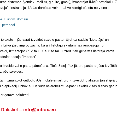
ras sistēmas (yandex, mail.ru, g-suite, gmail), izmantojot IMAP protokolu. G
ojuši instrukciju, kādas darbības veikt , lai veiksmīgi pārietu no vienas
gle_custom_domain
l_personal
erakstu – jūs varat izveidot savu e-pastu. Ejiet uz sadaļu “Lietotājs” un
e ir brīva jūsu improvizācija, kā arī lietotāju skaitam nav ierobežojumu.
idi, izmantojot CSV failu. Caur šo failu uzreiz tiek ģenerēts lietotāja vārds,
adīsiet sadaļā “Importēt”.
ta izveide vai e-pasta pārnešana. Tieši 3 soļi līdz jūsu e-pasts ar jūsu izvēlētā
z pēc izveides.
am izmantojot outlook, iOs mobile email, u.c.), izveidot 5 aliasus (aizstājvār
lo aplikāciju inbox.eu un sūtīt neierobežotu e-pastu skaitu visas dienas garu
ēr gatavs palīdzēt!
Rakstiet –
info@inbox.eu