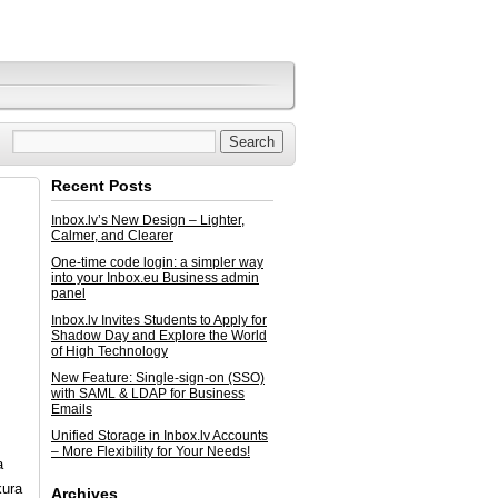
Recent Posts
Inbox.lv’s New Design – Lighter,
Calmer, and Clearer
One-time code login: a simpler way
into your Inbox.eu Business admin
panel
Inbox.lv Invites Students to Apply for
Shadow Day and Explore the World
of High Technology
New Feature: Single-sign-on (SSO)
with SAML & LDAP for Business
Emails
Unified Storage in Inbox.lv Accounts
– More Flexibility for Your Needs!
a
kura
Archives