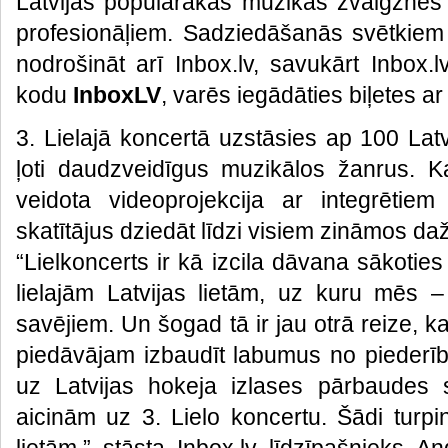
Latvijas populārākās mūzikas zvaigznes
profesionāļiem. Sadziedāšanās svētkiem 
nodrošināt arī Inbox.lv, savukārt Inbox.lv 
kodu
InboxLV
, varēs iegādāties biļetes ar
3. Lielajā koncertā uzstāsies ap 100 Lat
ļoti daudzveidīgus muzikālos žanrus. Ka
veidota videoprojekcija ar integrētiem
skatītājus dziedāt līdzi visiem zināmos d
“Lielkoncerts ir kā izcila dāvana sākoties
lielajām Latvijas lietām, uz kuru mēs –
savējiem. Un šogad tā ir jau otrā reize, ka
piedāvājam izbaudīt labumus no piederība
uz Latvijas hokeja izlases pārbaudes 
aicinām uz 3. Lielo koncertu. Šādi turpi