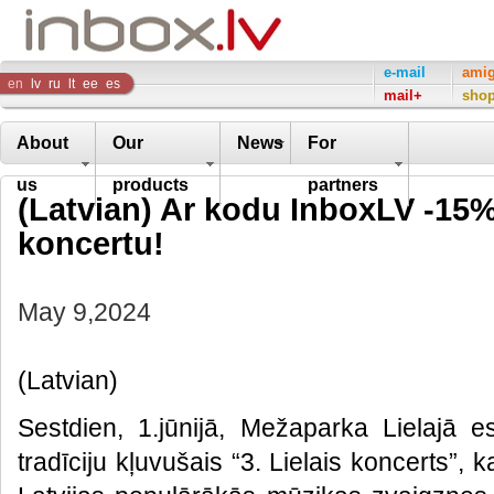
Inbox
e-mail
ami
en
lv
ru
lt
ee
es
mail+
sho
Company
About
Our
News
For
us
products
partners
(Latvian) Ar kodu InboxLV -15% 
koncertu!
May 9,2024
(Latvian)
Sestdien, 1.jūnijā, Mežaparka Lielajā e
tradīciju kļuvušais “3. Lielais koncerts”,