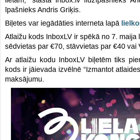
lietām,” stāsta Inbox.lv līdzīpašnieks And
īpašnieks Andris Griķis.
Biļetes var iegādāties interneta lapā
lielk
Atlaižu kods InboxLV ir spēkā no 7. maija 
sēdvietas par €70, stāvvietas par €40 vai 
Ar atlaižu kodu InboxLV biļetēm tiks pie
kods ir jāievada izvēlnē “Izmantot atlaid
maksājumu.