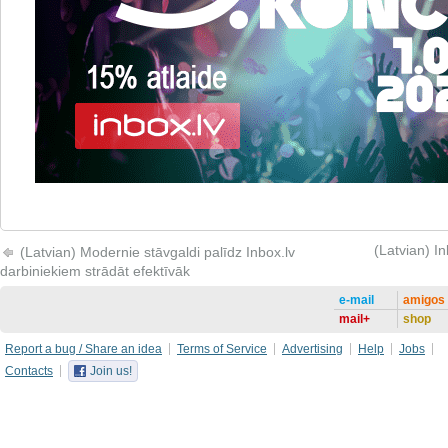
(Latvian) In
(Latvian) Modernie stāvgaldi palīdz Inbox.lv
darbiniekiem strādāt efektīvāk
e-mail
amigos
mail+
shop
Report a bug / Share an idea
Terms of Service
Advertising
Help
Jobs
Contacts
Join us!