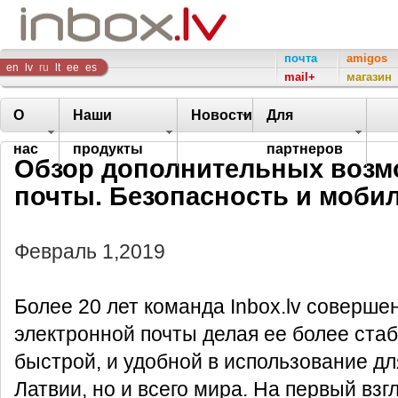
Inbox
почта
amigos
en
lv
ru
lt
ee
es
mail+
магазин
Company
О
Наши
Новости
Для
нас
продукты
партнеров
Обзор дополнительных возмо
почты. Безопасность и моби
Февраль 1,2019
Более 20 лет команда Inbox.lv соверше
электронной почты делая ее более ста
быстрой, и удобной в использование дл
Латвии, но и всего мира. На первый вз