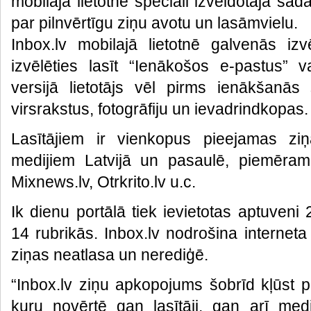
mobilajā lietotnē speciāli izveidotajā sada
par pilnvērtīgu ziņu avotu un lasāmvielu.
Inbox.lv mobilajā lietotnē galvenās izv
izvēlēties lasīt “Ienākošos e-pastus” va
versijā lietotājs vēl pirms ienākšanā
virsrakstus, fotogrāfiju un ievadrindkopas.
Lasītājiem ir vienkopus pieejamas zi
medijiem Latvijā un pasaulē, piemēram,
Mixnews.lv, Otrkrito.lv u.c.
Ik dienu portālā tiek ievietotas aptuven
14 rubrikās. Inbox.lv nodrošina interneta
ziņas neatlasa un nerediģē.
“Inbox.lv ziņu apkopojums šobrīd kļūst 
kuru novērtē gan lasītāji, gan arī medij