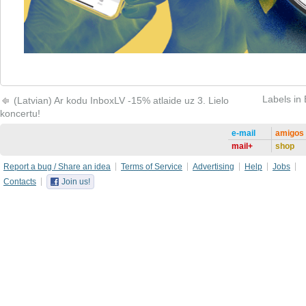
Labels in
(Latvian) Ar kodu InboxLV -15% atlaide uz 3. Lielo
koncertu!
e-mail
amigos
mail+
shop
Report a bug / Share an idea
Terms of Service
Advertising
Help
Jobs
Contacts
Join us!