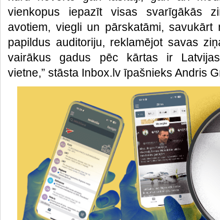
vienkopus iepazīt visas svarīgākās z
avotiem, viegli un pārskatāmi, savukārt 
papildus auditoriju, reklamējot savas ziņ
vairākus gadus pēc kārtas ir Latvijas
vietne,” stāsta Inbox.lv īpašnieks Andris Gr