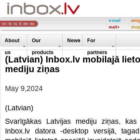
Inbox
e-mail
ami
en
lv
ru
lt
ee
es
mail+
sho
Company
About
Our
News
For
us
products
partners
(Latvian) Inbox.lv mobilajā liet
mediju ziņas
May 9,2024
(Latvian)
Svarīgākas Latvijas mediju ziņas, kas
Inbox.lv datora -desktop versijā, tagad