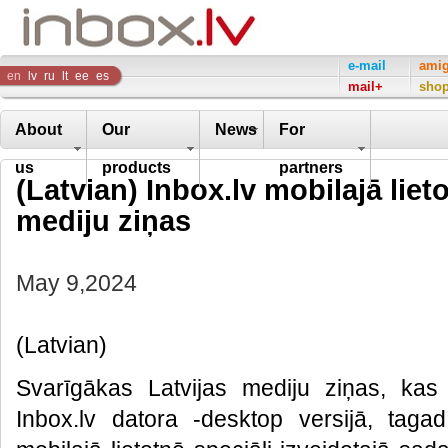
Inbox
e-mail
ami
en
lv
ru
lt
ee
es
mail+
sho
Company
About
Our
News
For
us
products
partners
(Latvian) Inbox.lv mobilajā liet
mediju ziņas
May 9,2024
(Latvian)
Svarīgākas Latvijas mediju ziņas, kas
Inbox.lv datora -desktop versijā, tagad