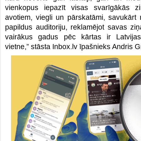
vienkopus iepazīt visas svarīgākās z
avotiem, viegli un pārskatāmi, savukārt 
papildus auditoriju, reklamējot savas ziņ
vairākus gadus pēc kārtas ir Latvijas
vietne,” stāsta Inbox.lv īpašnieks Andris Gr