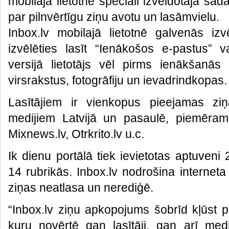
mobilajā lietotnē speciāli izveidotajā sada
par pilnvērtīgu ziņu avotu un lasāmvielu.
Inbox.lv mobilajā lietotnē galvenās izv
izvēlēties lasīt “Ienākošos e-pastus” va
versijā lietotājs vēl pirms ienākšanā
virsrakstus, fotogrāfiju un ievadrindkopas.
Lasītājiem ir vienkopus pieejamas zi
medijiem Latvijā un pasaulē, piemēram,
Mixnews.lv, Otrkrito.lv u.c.
Ik dienu portālā tiek ievietotas aptuven
14 rubrikās. Inbox.lv nodrošina interneta
ziņas neatlasa un nerediģē.
“Inbox.lv ziņu apkopojums šobrīd kļūst 
kuru novērtē gan lasītāji, gan arī medij