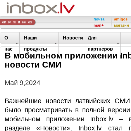
Inbox
почта
amigos
en
lv
ru
lt
ee
es
mail+
магазин
Company
О
Наши
Новости
Для
нас
продукты
партнеров
В мобильном приложении Inb
новости СМИ
Май 9,2024
Важнейшие новости латвийских СМИ
было просматривать в полной версии I
мобильном приложении Inbox.lv – 
разделе «Новости». Inbox.lv стал 