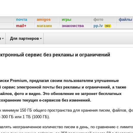
почта
amigos
игры
фото
файлы
mail+
магазин
знакомства
pp.lv
и
Для партнеров
ектронный сервис без рекламы и ограничений
дписки Premium, предлагая своим пользователям улучшенные
сервис электронной почты без рекламы и ограничений, а также
айлов, фото и видео. Это обновление не затронет бесплатных
 сохранение текущих е-сервисов без изменений.
к минимум 150 ГБ общего пространства для хранения писем, файлов, ф
300 ГБ или 1 ТБ (1000 ГБ).
авлять неограниченное количество писем в день, по сравнению с лимит