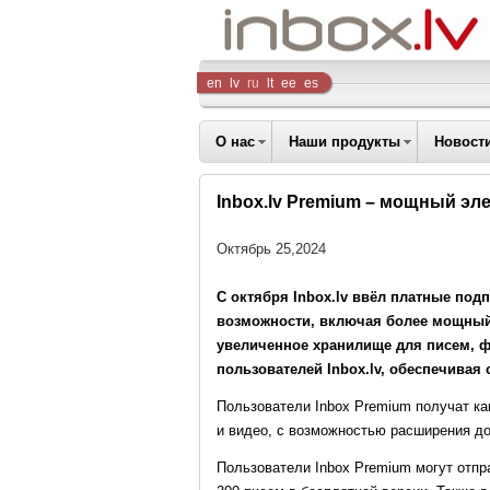
Inbox
en
lv
ru
lt
ee
es
Company
О нас
Наши продукты
Новост
Inbox.lv Premium – мощный эл
Октябрь 25,2024
С октября Inbox.lv ввёл платные по
возможности, включая более мощный 
увеличенное хранилище для писем, ф
пользователей Inbox.lv, обеспечивая
Пользователи Inbox Premium получат ка
и видео, с возможностью расширения до 
Пользователи Inbox Premium могут отпр