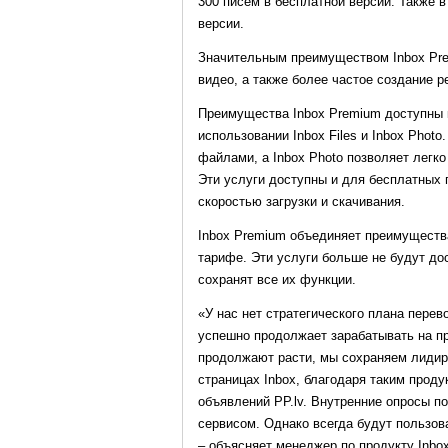
300 писем в бесплатной версии. Также 
версии.
Значительным преимуществом Inbox Pre
видео, а также более частое создание р
Преимущества Inbox Premium доступны к
использовании Inbox Files и Inbox Phot
файлами, а Inbox Photo позволяет легко
Эти услуги доступны и для бесплатных 
скоростью загрузки и скачивания.
Inbox Premium объединяет преимущества
тарифе. Эти услуги больше не будут до
сохранят все их функции.
«У нас нет стратегического плана перев
успешно продолжает зарабатывать на п
продолжают расти, мы сохраняем лидир
страницах Inbox, благодаря таким продук
объявлений PP.lv. Внутренние опросы п
сервисом. Однако всегда будут пользов
– объясняет менеджер по продукту Inbox