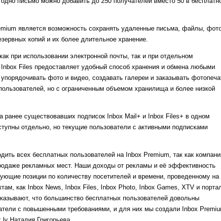
в одно письмо можно добавить до 250 получателей вместо 50 в бесплатн
mium является возможность сохранять удаленные письма, файлы, фото
езервных копий и их более длительное хранение.
ак при использовании электронной почты, так и при отдельном
o. Inbox Files предоставляет удобный способ хранения и обмена любыми
 упорядочивать фото и видео, создавать галереи и заказывать фотопеча
пользователей, но с ограниченным объемом хранилища и более низкой
 ранее существовавших подписок Inbox Mail+ и Inbox Files+ в одном
ступны отдельно, но текущие пользователи с активными подписками
одить всех бесплатных пользователей на Inbox Premium, так как компани
родаже рекламных мест. Наши доходы от рекламы и её эффективность
ующие позиции по количеству посетителей и времени, проведенному на
там, как Inbox News, Inbox Files, Inbox Photo, Inbox Games, XTV и порта
оказывают, что большинство бесплатных пользователей довольны
атели с повышенными требованиями, и для них мы создали Inbox Premiu
.lv Наталия Григорьева.