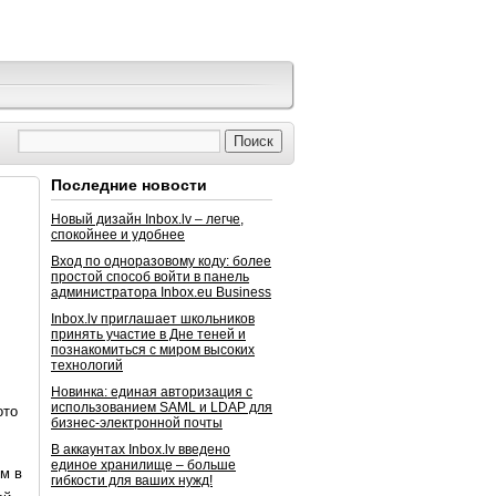
Последние новости
Новый дизайн Inbox.lv – легче,
спокойнее и удобнее
Вход по одноразовому коду: более
простой способ войти в панель
администратора Inbox.eu Business
Inbox.lv приглашает школьников
принять участие в Дне теней и
познакомиться с миром высоких
технологий
Новинка: единая авторизация с
использованием SAML и LDAP для
ото
бизнес-электронной почты
В аккаунтах Inbox.lv введено
единое хранилище – больше
ом в
гибкости для ваших нужд!