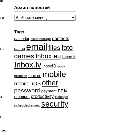
ой
Архив новостей
 и
Tags
contacts
calendar
cloud storage
email
foto
files
ть.
dating
games
Inbox.eu
Inbox.lt
Inbox.lv
inboxID
inbox
mobile
mail.ee
premium
other
mobile_iOS
password
payment
PP.lv
productivity
я
premium
redesign
security
scheduled emails
л
m»,