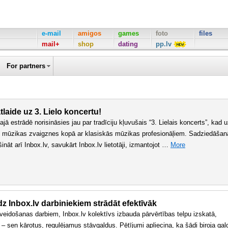
e-mail
amigos
games
foto
files
mail+
shop
dating
pp.lv
For partners
laide uz 3. Lielo koncertu!
ajā estrādē norisināsies jau par tradīciju kļuvušais “3. Lielais koncerts”, kad 
s mūzikas zvaigznes kopā ar klasiskās mūzikas profesionāļiem. Sadziedāšan
nāt arī Inbox.lv, savukārt Inbox.lv lietotāji, izmantojot …
More
dz Inbox.lv darbiniekiem strādāt efektīvāk
nveidošanas darbiem, Inbox.lv kolektīvs izbauda pārvērtības telpu izskatā,
– sen kārotus, regulējamus stāvgaldus. Pētījumi apliecina, ka šādi biroja gal