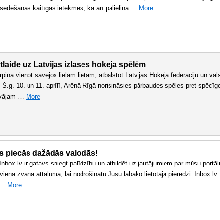
s sēdēšanas kaitīgās ietekmes, kā arī palielina …
More
tlaide uz Latvijas izlases hokeja spēlēm
urpina vienot savējos lielām lietām, atbalstot Latvijas Hokeja federāciju un val
 Š.g. 10. un 11. aprīlī, Arēnā Rīgā norisināsies pārbaudes spēles pret spēcīg
dāvājam …
More
lsts piecās dažādās valodās!
 Inbox.lv ir gatavs sniegt palīdzību un atbildēt uz jautājumiem par mūsu portāl
ena zvana attālumā, lai nodrošinātu Jūsu labāko lietotāja pieredzi. Inbox.lv
s …
More