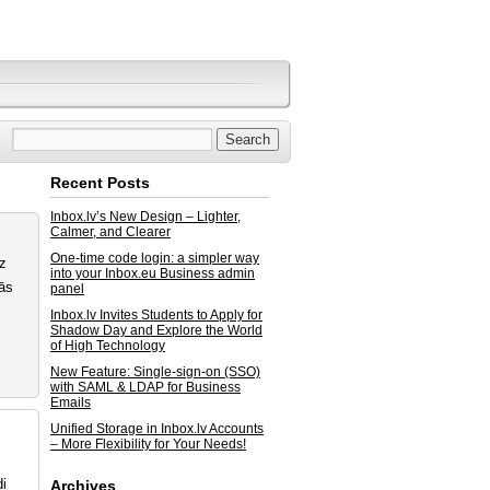
Recent Posts
Inbox.lv’s New Design – Lighter,
Calmer, and Clearer
One-time code login: a simpler way
uz
into your Inbox.eu Business admin
ās
panel
Inbox.lv Invites Students to Apply for
Shadow Day and Explore the World
of High Technology
New Feature: Single-sign-on (SSO)
with SAML & LDAP for Business
Emails
Unified Storage in Inbox.lv Accounts
– More Flexibility for Your Needs!
di
Archives