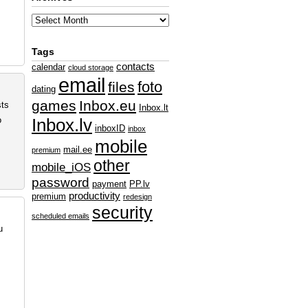
Tags
contacts
calendar
cloud storage
email
foto
files
dating
games
Inbox.eu
sts
Inbox.lt
o
Inbox.lv
inboxID
inbox
mobile
mail.ee
premium
other
mobile_iOS
password
payment
PP.lv
productivity
premium
redesign
security
scheduled emails
u