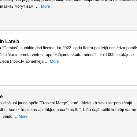
аплатить могут вам, …
More
in Latvia
“Gemius” jaunākie dati liecina, ka 2022. gadu līdera pozīcijā noslēdza portāl
ā lielāko interneta vietnes apmeklējumu skaitu mēnesī – 873 000 lietotāji no
vietni Inbox.lv apmeklēja …
More
ge
ildinājusi jauna spēle “Tropical Merge”, kurā, līdzīgi kā savulaik populārajā
cību, šoreiz tropiskos apstākļos paradīzes līcī, taču šajā spēlē lietotāji var ne
āži veido …
More