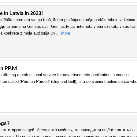
e in Latvia in 2023!
tāko interneta vietņu topā, līdera pozīciju noturēja portāls Inbox.lv, liecina
oģiju uzņēmuma Gemius dati. Gemius.lv par interneta vietni uzskata visas tās
ma konkrētā zīmola auditorija un …
More
n PP.lv!
offering a professional service for advertisements publication in various
s often called “Pērc un Pārdod” (Buy and Sell), is a convenient online space wh
ings?
я от старых вещей. И если это мебель, то приходится ещё и платить не
тировку. Но редко когда вещь окончательно непригодна для использован