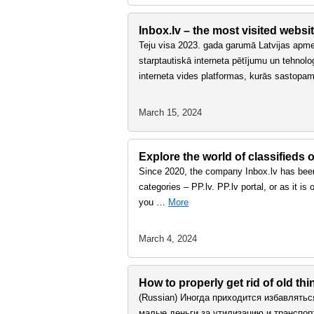
Inbox.lv – the most visited websit
Teju visa 2023. gada garumā Latvijas apmeklē
starptautiskā interneta pētījumu un tehnol
interneta vides platformas, kurās sastopa
March 15, 2024
Explore the world of classifieds o
Since 2020, the company Inbox.lv has been 
categories – PP.lv. PP.lv portal, or as it i
you …
More
March 4, 2024
How to properly get rid of old th
(Russian) Иногда приходится избавлятьс
малые деньги за утилизацию и транспор