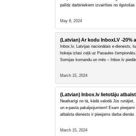
palīdz darbiniekiem izvairīties no ilgstoša
May 8, 2024
(Latvian) Ar kodu InboxLV -20% a
Inbox.lv, Latvijas nacionālais e-dienests, t
hokeja izlasi ceļā uz Pasaules čempionātu.
Somijas komandu un mēs – Inbox.lv pie
March 15, 2024
(Latvian) Inbox.lv lietotāju atba
Neatkarīgi no tā, kādā valodā Jūs runājiet,
un e-pasta pakalpojumiem! Esam pieejami vi
atbalsta dienests ir pieejams darba dienā
March 15, 2024