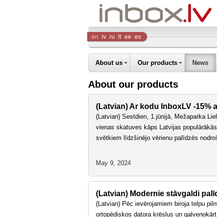
Inbox
en
lv
ru
lt
ee
es
Company
About us
Our products
News
About our products
(Latvian) Ar kodu InboxLV -15% at
(Latvian) Sestdien, 1.jūnijā, Mežaparka Liel
vienas skatuves kāps Latvijas populārākā
svētkiem līdzšinējo vērienu palīdzēs nodroši
May 9, 2024
(Latvian) Modernie stāvgaldi palī
(Latvian) Pēc ievērojamiem biroja telpu pil
ortopēdiskos datora krēslus un galvenokārt 