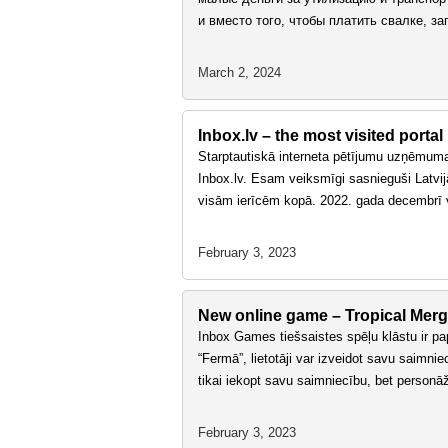
и вместо того, чтобы платить свалке, з
March 2, 2024
Inbox.lv – the most visited portal 
Starptautiskā interneta pētījumu uzņēmuma 
Inbox.lv. Esam veiksmīgi sasnieguši Latvij
visām ierīcēm kopā. 2022. gada decembrī 
February 3, 2023
New online game – Tropical Mer
Inbox Games tiešsaistes spēļu klāstu ir pap
“Fermā”, lietotāji var izveidot savu saimnie
tikai iekopt savu saimniecību, bet person
February 3, 2023