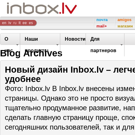
Inbox
почта
amigos
en
lv
ru
lt
ee
es
mail+
магазин
Company
О
Наши
Новости
Для
Blog Archives
нас
продукты
партнеров
Новый дизайн Inbox.lv – легч
удобнее
Фото: Inbox.lv В Inbox.lv внесены изм
страницы. Однако это не просто визу
тщательно продуманное развитие, нап
сделать главную страницу проще, спо
сегодняшних пользователей, так и д