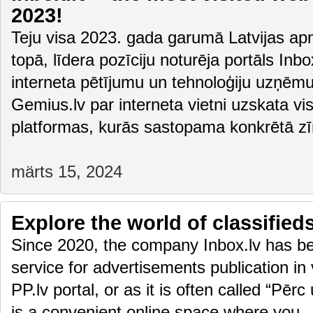
2023!
Teju visa 2023. gada garumā Latvijas apm
topā, līdera pozīciju noturēja portāls Inbox
interneta pētījumu un tehnoloģiju uzņēm
Gemius.lv par interneta vietni uzskata vis
platformas, kurās sastopama konkrētā z
märts 15, 2024
Explore the world of classifieds
Since 2020, the company Inbox.lv has bee
service for advertisements publication in 
PP.lv portal, or as it is often called “Pēr
is a convenient online space where you