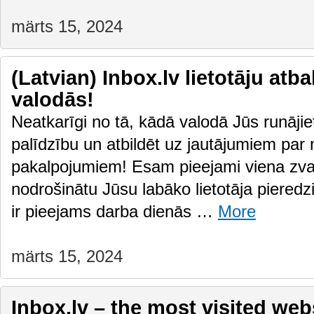
märts 15, 2024
(Latvian) Inbox.lv lietotāju atb
valodās!
Neatkarīgi no tā, kādā valodā Jūs runājiet
palīdzību un atbildēt uz jautājumiem par
pakalpojumiem! Esam pieejami viena zvan
nodrošinātu Jūsu labāko lietotāja pieredzi
ir pieejams darba dienās …
More
märts 15, 2024
Inbox.lv – the most visited webs