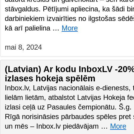
stāvgaldus. Pētījumi apliecina, ka šādi bir
darbiniekiem izvairīties no ilgstošas sēd
kā arī palielina …
More
mai 8, 2024
(Latvian) Ar kodu InboxLV -20% 
izlases hokeja spēlēm
Inbox.lv, Latvijas nacionālais e-dienests,
lielām lietām, atbalstot Latvijas Hokeja f
izlasi ceļā uz Pasaules čempionātu. Š.g. 
Rīgā norisināsies pārbaudes spēles pre
un mēs – Inbox.lv piedāvājam …
More