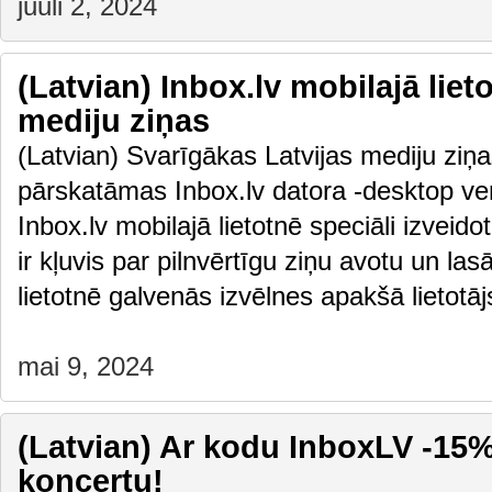
juuli 2, 2024
(Latvian) Inbox.lv mobilajā liet
mediju ziņas
(Latvian) Svarīgākas Latvijas mediju ziņas
pārskatāmas Inbox.lv datora -desktop vers
Inbox.lv mobilajā lietotnē speciāli izveido
ir kļuvis par pilnvērtīgu ziņu avotu un las
lietotnē galvenās izvēlnes apakšā lietot
mai 9, 2024
(Latvian) Ar kodu InboxLV -15% 
koncertu!