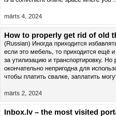
märts 4, 2024
How to properly get rid of old 
(Russian) Иногда приходится избавлят
если это мебель, то приходится ещё и
за утилизацию и транспортировку. Но 
окончательно непригодна для использо
чтобы платить свалке, заплатить мог
märts 2, 2024
Inbox.lv – the most visited port