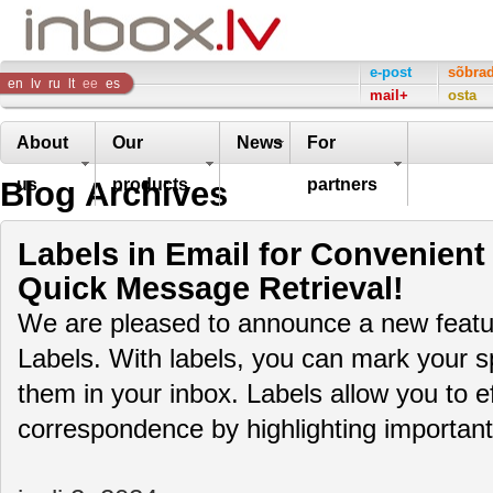
Inbox
e-post
sõbra
en
lv
ru
lt
ee
es
mail+
osta
Company
About
Our
News
For
Blog Archives
us
products
partners
Labels in Email for Convenient
Quick Message Retrieval!
We are pleased to announce a new featur
Labels. With labels, you can mark your sp
them in your inbox. Labels allow you to ef
correspondence by highlighting importa