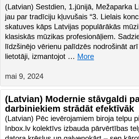
(Latvian) Sestdien, 1.jūnijā, Mežaparka L
jau par tradīciju kļuvušais “3. Lielais kon
skatuves kāps Latvijas populārākās mūz
klasiskās mūzikas profesionāļiem. Sadz
līdzšinējo vērienu palīdzēs nodrošināt arī
lietotāji, izmantojot …
More
mai 9, 2024
(Latvian) Modernie stāvgaldi pa
darbiniekiem strādāt efektīvāk
(Latvian) Pēc ievērojamiem biroja telpu 
Inbox.lv kolektīvs izbauda pārvērtības te
datora krēslus un galvenokārt – sen kāro