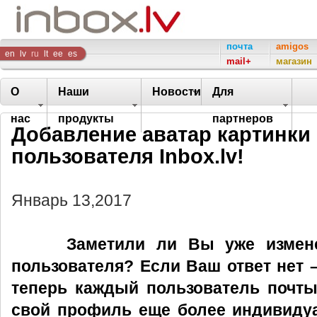
Inbox
почта
amigos
en
lv
ru
lt
ee
es
mail+
магазин
Company
О
Наши
Новости
Для
нас
продукты
партнеров
Добавление аватар картинки
пользователя Inbox.lv!
Январь 13,2017
Заметили ли Вы уже изменен
пользователя? Если Ваш ответ нет –
теперь каждый пользователь почты 
свой профиль еще более индивиду