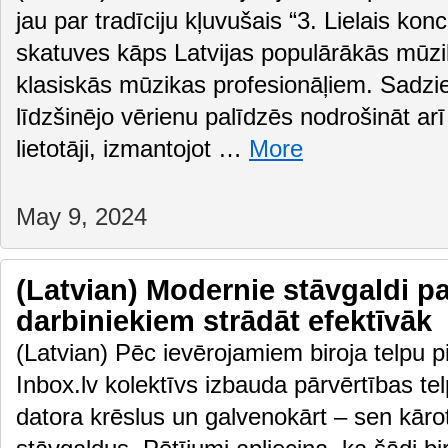
jau par tradīciju kļuvušais “3. Lielais kon
skatuves kāps Latvijas populārākās mūz
klasiskās mūzikas profesionāļiem. Sadz
līdzšinējo vērienu palīdzēs nodrošināt arī
lietotāji, izmantojot …
More
May 9, 2024
(Latvian) Modernie stāvgaldi pa
darbiniekiem strādāt efektīvāk
(Latvian) Pēc ievērojamiem biroja telpu 
Inbox.lv kolektīvs izbauda pārvērtības te
datora krēslus un galvenokārt – sen kāro