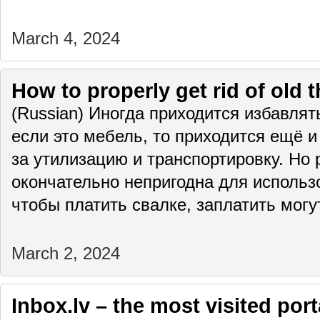
March 4, 2024
How to properly get rid of old 
(Russian) Иногда приходится избавлят
если это мебель, то приходится ещё и
за утилизацию и транспортировку. Но 
окончательно непригодна для использо
чтобы платить свалке, заплатить мог
March 2, 2024
Inbox.lv – the most visited port