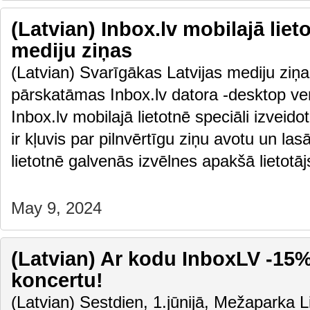
(Latvian) Inbox.lv mobilajā liet
mediju ziņas
(Latvian) Svarīgākas Latvijas mediju ziņas
pārskatāmas Inbox.lv datora -desktop vers
Inbox.lv mobilajā lietotnē speciāli izveido
ir kļuvis par pilnvērtīgu ziņu avotu un las
lietotnē galvenās izvēlnes apakšā lietot
May 9, 2024
(Latvian) Ar kodu InboxLV -15% 
koncertu!
(Latvian) Sestdien, 1.jūnijā, Mežaparka L