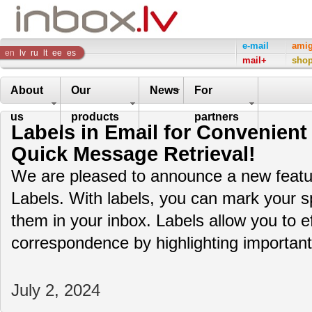
Inbox
e-mail
ami
en
lv
ru
lt
ee
es
mail+
sho
Company
About
Our
News
For
us
products
partners
Labels in Email for Convenient
Quick Message Retrieval!
We are pleased to announce a new featur
Labels. With labels, you can mark your sp
them in your inbox. Labels allow you to ef
correspondence by highlighting importa
July 2, 2024