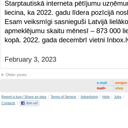
Starptautiskā interneta pētījumu uzņēmu
liecina, ka 2022. gadu līdera pozīcijā nos
Esam veiksmīgi sasnieguši Latvijā lielāko
apmeklējumu skaitu mēnesī – 873 000 lie
kopā. 2022. gada decembrī vietni Inbox
February 3, 2023
Older posts
e-mail
amigos
mail+
shop
Report a bug / Share an idea
Terms of Service
Advertising
Help
Jobs
Contacts
Join us!