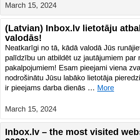
March 15, 2024
(Latvian) Inbox.lv lietotāju atb
valodās!
Neatkarīgi no tā, kādā valodā Jūs runājiet
palīdzību un atbildēt uz jautājumiem par
pakalpojumiem! Esam pieejami viena zvan
nodrošinātu Jūsu labāko lietotāja pieredzi
ir pieejams darba dienās …
More
March 15, 2024
Inbox.lv – the most visited webs