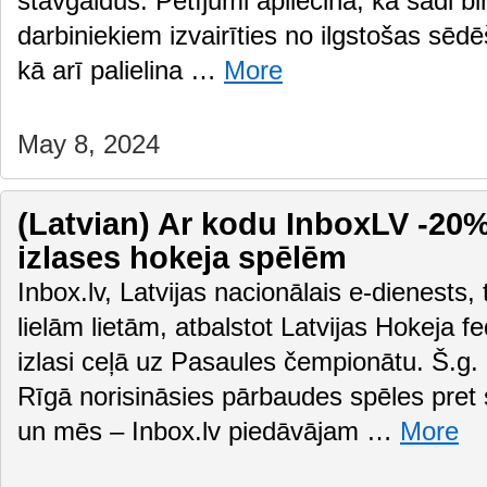
stāvgaldus. Pētījumi apliecina, ka šādi bir
darbiniekiem izvairīties no ilgstošas sēd
kā arī palielina …
More
May 8, 2024
(Latvian) Ar kodu InboxLV -20% 
izlases hokeja spēlēm
Inbox.lv, Latvijas nacionālais e-dienests,
lielām lietām, atbalstot Latvijas Hokeja f
izlasi ceļā uz Pasaules čempionātu. Š.g. 
Rīgā norisināsies pārbaudes spēles pre
un mēs – Inbox.lv piedāvājam …
More