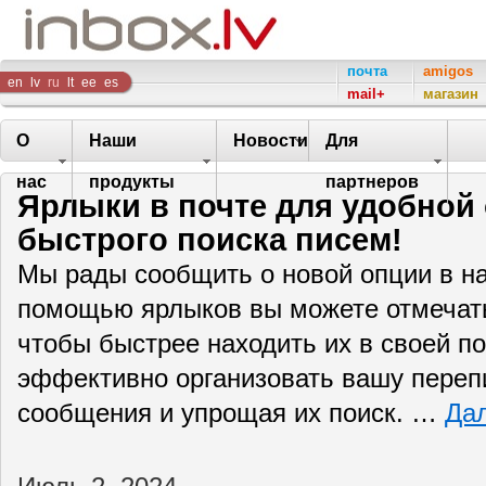
Inbox
почта
amigos
en
lv
ru
lt
ee
es
mail+
магазин
Company
О
Наши
Новости
Для
нас
продукты
партнеров
Ярлыки в почте для удобной 
быстрого поиска писем!
Мы рады сообщить о новой опции в н
помощью ярлыков вы можете отмечать
чтобы быстрее находить их в своей п
эффективно организовать вашу переп
сообщения и упрощая их поиск. …
Да